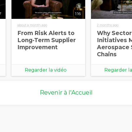
7
1:16
about a month ago
2 months ago
From Risk Alerts to
Why Sector
Long-Term Supplier
Initiatives 
Improvement
Aerospace 
Chains
Regarder la vidéo
Regarder la
Revenir à l'Accueil