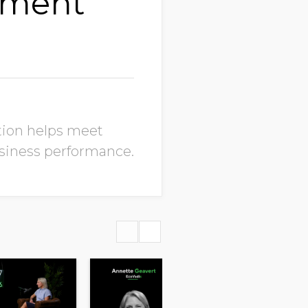
ement
tion helps meet
usiness performance.