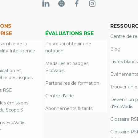
IONS
RESSOURC
RISE
ÉVALUATIONS RSE
Centre de re
semble de la
Pourquoi obtenir une
Blog
ility Intelligence
notation
Livres blancs
Médailles et badges
cation et
EcoVadis
Événements 
hie des risques
Partenaires de formation
Trouver un p
s RSE
Centre d'aide
Devenir un p
des émissions
d'EcoVadis
Abonnements & tarifs
du Scope 3
Glossaire RS
ns EcoVadis
y
Glossaire RS