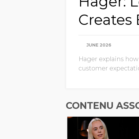
Hager: 
Creates 
JUNE 2026
Hager explains how
customer expectatio
CONTENU ASS