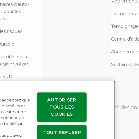
Réglementat
naires d’auto-
n pour les
Documentat
urs
Témoignages
des risques
Centre d'aid
durable
Abonnements
semble de la
 réglementaire
Sustain 2026
 CSRD
i allemande sur la
’approvisionnement
AUTORISER
ous acceptez que
n d'améliorer
TOUS LES
Accords avec les utilisateurs
Confidentialité des d
g du Scope 3 et
 du site et de
COOKIES
Paramètres des cookies
té réglementaire
s continuez à
a stocké sur
l'esclavage
TOUT REFUSER
Vous pouvez
e