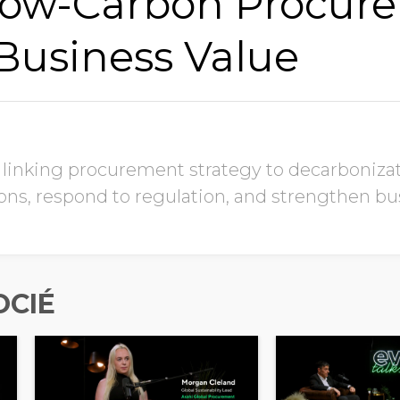
Low-Carbon Procur
Business Value
 linking procurement strategy to decarboniza
ns, respond to regulation, and strengthen b
OCIÉ