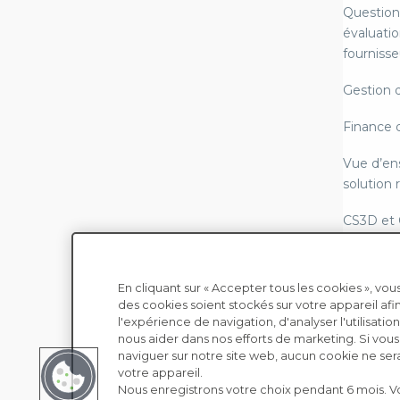
Question
évaluatio
fournisse
Gestion 
Finance 
Vue d’en
solution
CS3D et
LkSG - Lo
chaîne d
En cliquant sur « Accepter tous les cookies », v
des cookies soient stockés sur votre appareil afi
Copyright © EcoVadis
Reportin
l'expérience de navigation, d'analyser l'utilisation
conformi
nous aider dans nos efforts de marketing. Si vou
naviguer sur notre site web, aucun cookie ne ser
Lois sur 
votre appareil.
Nous enregistrons votre choix pendant 6 mois. 
modern