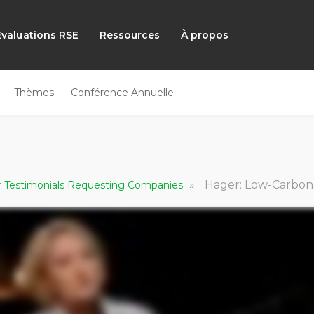
Évaluations RSE
Ressources
À propos
Thèmes
Conférence Annuelle
»
Hager: Low-Carbon Proc
r Testimonials Requesting Companies