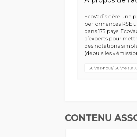
A propos de l'a
EcoVadis gère une p
performances RSE uti
dans 175 pays. EcoV
d’experts pour mettr
des notations simple
(depuis les « émission
Suivez-nous/ Suivre sur X
CONTENU ASS