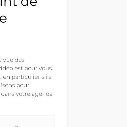
int de
ée
e vue des
idéo est pour vous.
en particulier s'ils
aisons pour
t dans votre agenda