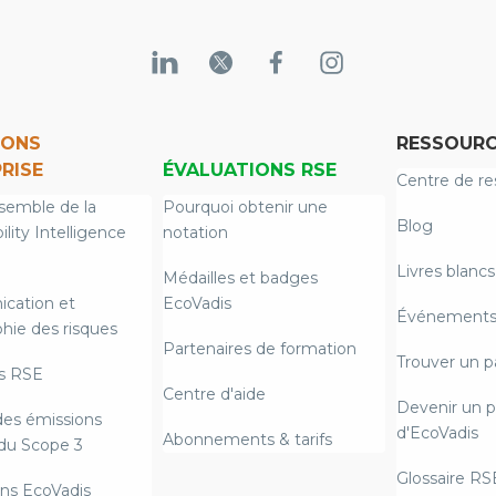
IONS
RESSOURC
RISE
ÉVALUATIONS RSE
Centre de re
semble de la
Pourquoi obtenir une
Blog
ility Intelligence
notation
Livres blancs
Médailles et badges
cation et
EcoVadis
Événements 
hie des risques
Partenaires de formation
Trouver un p
s RSE
Centre d'aide
Devenir un p
des émissions
d'EcoVadis
Abonnements & tarifs
du Scope 3
Glossaire RS
ns EcoVadis