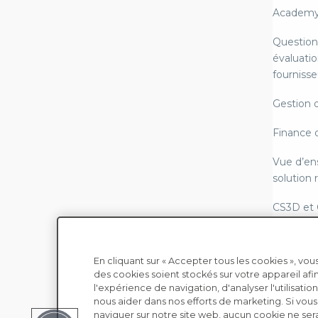
Academ
Question
évaluatio
fournisse
Gestion 
Finance 
Vue d’en
solution
CS3D et
LkSG - Lo
chaîne d
En cliquant sur « Accepter tous les cookies », v
des cookies soient stockés sur votre appareil afi
Copyright © EcoVadis
Reportin
l'expérience de navigation, d'analyser l'utilisation
conformi
nous aider dans nos efforts de marketing. Si vou
naviguer sur notre site web, aucun cookie ne ser