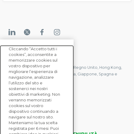
Cliccando “Accetto tutti i
cookies”, acconsentite a
CONTATTACI
memorizzare cookies sul
vostro dispositivo per
Abbiamo uffici in Francia, Stati Uniti, Regno Unito, Hong Kong,
migliorare l’esperienza di
Mauritius, Polonia, Canada, Germania, Giappone, Spagna e
navigazione, analizzare
Singapore.
l’utilizzo del sito e
sostenerci nei nostri
obiettivi di marketing. Non
verranno memorizzati
CONTATTACI
cookies sul vostro
dispositivo continuando a
navigare sul nostro sito.
SOLUZIONI
Manteniamo la tua scelta
ENTERPRISE
registrata per 6 mesi. Puoi