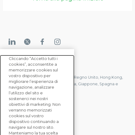
Cliccando “Accetto tutti i
cookies”, acconsentite a
CONTATTACI
memorizzare cookies sul
vostro dispositivo per
Abbiamo uffici in Francia, Stati Uniti, Regno Unito, Hong Kong,
migliorare l’esperienza di
Mauritius, Polonia, Canada, Germania, Giappone, Spagna e
navigazione, analizzare
Singapore.
l’utilizzo del sito e
sostenerci nei nostri
obiettivi di marketing. Non
verranno memorizzati
CONTATTACI
cookies sul vostro
dispositivo continuando a
navigare sul nostro sito.
SOLUZIONI
Manteniamo la tua scelta