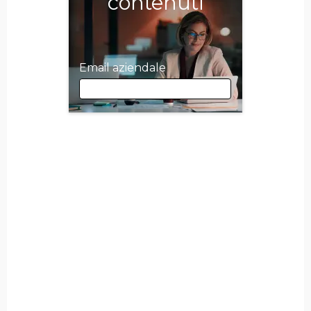
contenuti
Email aziendale
Email aziendale
Nome
Cognome