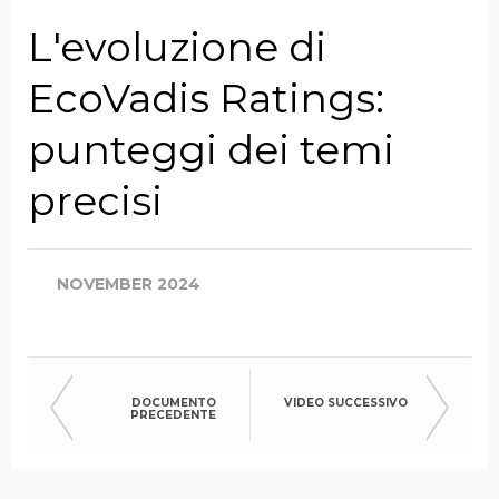
Azienda
L'evoluzione di
EcoVadis Ratings:
Qualifica
punteggi dei temi
precisi
Entrate Annuali
Complessive
NOVEMBER 2024
Paese
DOCUMENTO
VIDEO SUCCESSIVO
PRECEDENTE
ACCETTO DI RICEVERE
PIÙ INFORMAZIONI DA
ECOVADIS