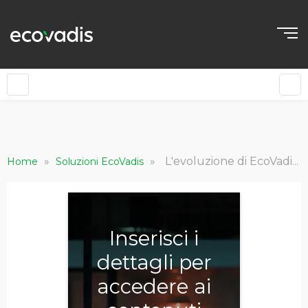
»
»
L'evoluzione di EcoVadis Ratings: punteggi dei temi precisi
Home
Soluzioni EcoVadis
Inserisci i
dettagli per
accedere ai