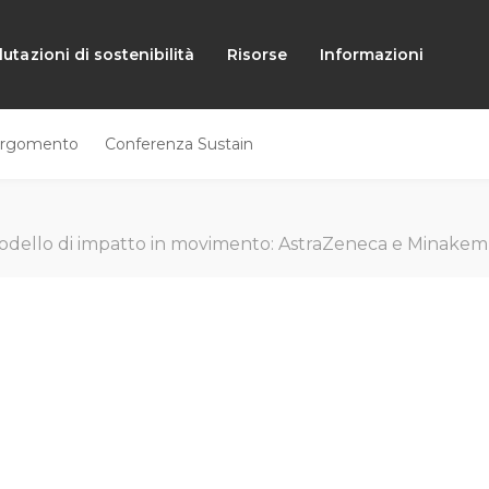
lutazioni di sostenibilità
Risorse
Informazioni
rgomento
Conferenza Sustain
modello di impatto in movimento: AstraZeneca e Minakem