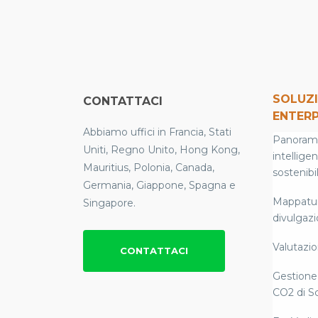
SOLUZI
CONTATTACI
ENTERP
Abbiamo uffici in Francia, Stati
Panoramic
Uniti, Regno Unito, Hong Kong,
intellige
Mauritius, Polonia, Canada,
sostenibil
Germania, Giappone, Spagna e
Mappatura
Singapore.
divulgaz
Valutazion
CONTATTACI
Gestione 
CO2 di S