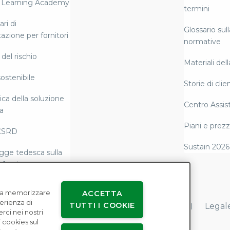
 Learning Academy
termini
ri di
Glossario sull
azione per fornitori
normative
del rischio
Materiali del
ostenibile
Storie di clien
ca della soluzione
Centro Assis
a
Piani e prezz
CSRD
Sustain 2026
gge tedesca sulla
 fornitura
tazione e
e a memorizzare
ACCETTA
tà normativa di
perienza di
TUTTI I COOKIE
Accordi con gli utenti
Privacy dei dati
Legal
erci nei nostri
 cookies sul