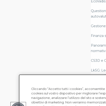
EcoVadis
Questiona
autovalut
Gestione 
Finanza s
Panorami
normativ
CS3D e 
LkSG: Le
catena di
Rendicon
Cliccando “Accetto tutti i cookies”, acconsentit
conformi
cookies sul vostro dispositivo per migliorare l’es
Copyright © EcoVadis
Scope 3
navigazione, analizzare l’utilizzo del sito e sosten
obiettivi di marketing. Non verranno memorizzati