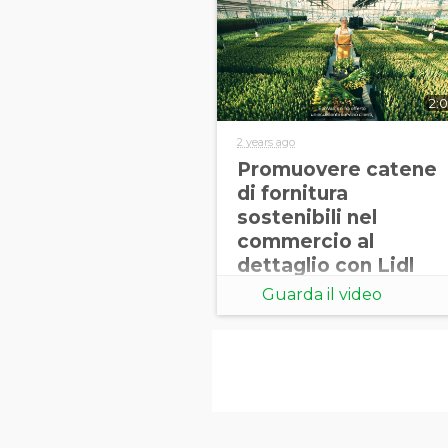
2:0
2 years ago
Promuovere catene
di fornitura
sostenibili nel
commercio al
dettaglio con Lidl
Guarda il video