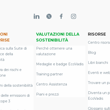
ONI
VALUTAZIONI DELLA
RISORSE
RISE
SOSTENIBILITÀ
Centro risors
a sulla Suite di
Perché ottenere una
Blog
nce della
valutazione
ità
Libri bianchi
Medaglie e badge EcoVadis
 dei rischi e
Eventi e web
Training partner
ione
Trovare un p
Centro Assistenza
i della sostenibilità
Diventa un p
Piani e prezzi
delle emissioni di
EcoVadis
cope 3
Glossario sull