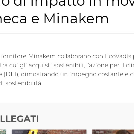
lo di impatto in mo
neca e Minakem
o fornitore Minakem collaborano con EcoVadi
tra cui gli acquisti sostenibili, l’azione per il cl
one (DEI), dimostrando un impegno costante e c
i sostenibilità.
LLEGATI