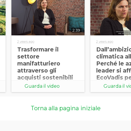
1
2:39
2 years ago
2 years ago
Trasformare il
Dall’ambizi
settore
climatica al
manifatturiero
Perché le a
attraverso gli
leader si af
acquisti sostenibili
EcoVadis p
con Saint-Gobain
misurare la
Guarda il video
Guarda il v
dei fornitori
monitorare i
Torna alla pagina iniziale