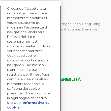
Cliccando “Accetto tutti i
cookies”, acconsentite a
CONTATTACI
memorizzare cookies sul
vostro dispositivo per
Abbiamo uffici in Francia, Stati Uniti, Regno Unito, Hong Kong,
migliorare l’esperienza di
Mauritius, Polonia, Canada, Germania, Giappone, Spagna e
navigazione, analizzare
Singapore.
l’utilizzo del sito e
sostenerci nei nostri
obiettivi di marketing. Non
verranno memorizzati
CONTATTACI
cookies sul vostro
dispositivo continuando a
navigare sul nostro sito.
SOLUZIONI
Manteniamo la tua scelta
ENTERPRISE
registrata per 6 mesi. Puoi
VALUTAZIONI DELLA SOSTENIBILITÀ
cambiare idea in qualsiasi
momento facendo clic
RISORSE
sull’icona dei cookie
INFORMAZIONI
presente in basso a sinistra
in ogni pagina del nostro
sito web.
Informativa sui
cookie