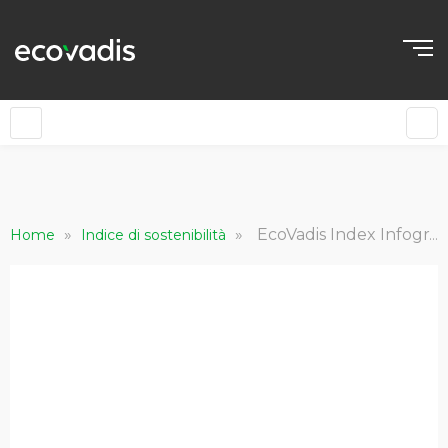
IT
»
»
EcoVadis Index Infografica Business Sustainability Risk and Performance Index
Home
Indice di sostenibilità