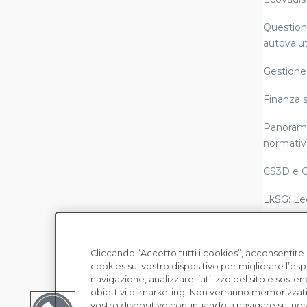
Questiona
autovalut
Gestione 
Finanza s
Panorami
normativ
CS3D e 
LkSG: Le
catena di
Rendicon
Cliccando “Accetto tutti i cookies”, acconsentit
conformi
cookies sul vostro dispositivo per migliorare l’es
Copyright © EcoVadis
Scope 3
navigazione, analizzare l’utilizzo del sito e sosten
obiettivi di marketing. Non verranno memorizzati
Leggi sul
vostro dispositivo continuando a navigare sul nost