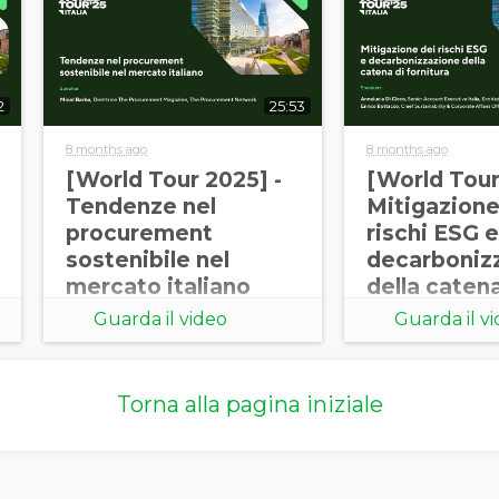
ACCETTO DI RICEVERE
PIÙ INFORMAZIONI DA
ECOVADIS
2
25:53
8 months ago
8 months ago
[World Tour 2025] -
[World Tour
Tendenze nel
Mitigazione
procurement
rischi ESG e
sostenibile nel
decarboniz
mercato italiano
della catena
fornitura
Guarda il video
Guarda il v
Torna alla pagina iniziale