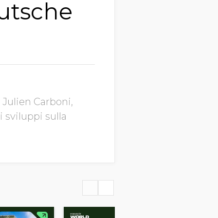
eutsche
 Julien Carboni,
 sviluppi sulla