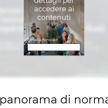
dettagli per
accedere ai
contenuti
Email aziendale
Email aziendale
Nome
o panorama di norm
Cognome