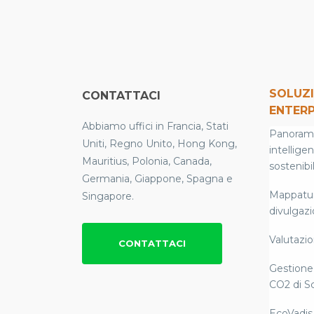
SOLUZI
CONTATTACI
ENTERP
Abbiamo uffici in Francia, Stati
Panoramic
Uniti, Regno Unito, Hong Kong,
intellige
Mauritius, Polonia, Canada,
sostenibil
Germania, Giappone, Spagna e
Mappatura
Singapore.
divulgaz
Valutazion
CONTATTACI
Gestione 
CO2 di S
EcoVadis