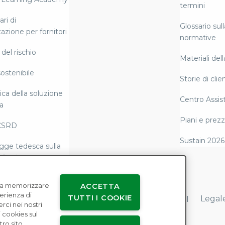
termini
ri di
Glossario sull
azione per fornitori
normative
del rischio
Materiali del
ostenibile
Storie di clien
ca della soluzione
Centro Assis
a
Piani e prezz
CSRD
Sustain 2026
gge tedesca sulla
 fornitura
tazione e
e a memorizzare
ACCETTA
tà normativa di
perienza di
TUTTI I COOKIE
Accordi con gli utenti
Privacy dei dati
Legal
erci nei nostri
 cookies sul
la schiavitù
ro sito.