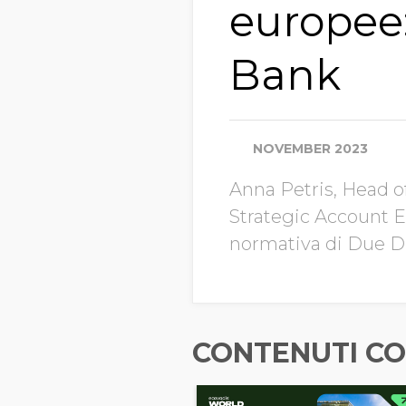
europee:
Bank
NOVEMBER 2023
Anna Petris, Head o
Strategic Account Ex
normativa di Due Di
CONTENUTI CO