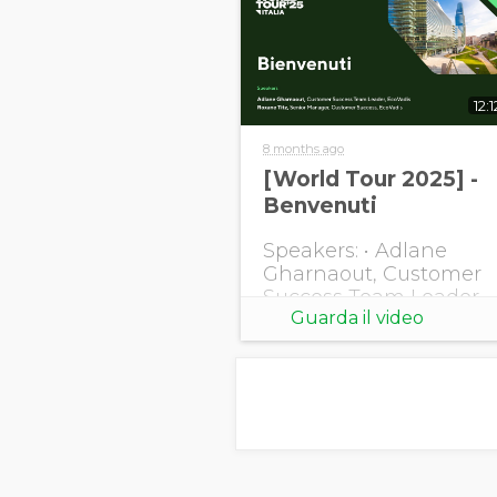
12:1
8 months ago
[World Tour 2025] -
Benvenuti
Speakers: • Adlane
Gharnaout, Customer
Success Team Leader,
Guarda il video
EcoVadis • Roxane Titz,
Senior Manager,
Customer Success,
EcoVadis