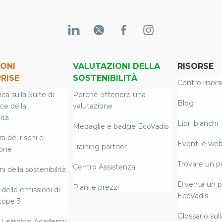
ONI
VALUTAZIONI DELLA
RISORSE
RISE
SOSTENIBILITÀ
Centro risors
a sulla Suite di
Perché ottenere una
Blog
nce della
valutazione
ità
Libri bianchi
Medaglie e badge EcoVadis
 dei rischi e
Eventi e web
Training partner
ione
Trovare un p
Centro Assistenza
i della sostenibilità
Diventa un p
Piani e prezzi
delle emissioni di
EcoVadis
cope 3
Glossario sull
 Learning Academy