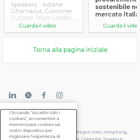
Speakers: • Adlane
sostenibile ne
Gharnaout, Customer
mercato itali
Success Team Leader,
EcoVadis • Roxane Titz,
Guarda il video
Guarda il vide
Senior Manager,
Customer Success,
EcoVadis
Torna alla pagina iniziale
Cliccando “Accetto tutti i
cookies”, acconsentite a
CONTATTACI
memorizzare cookies sul
vostro dispositivo per
Abbiamo uffici in Francia, Stati Uniti, Regno Unito, Hong Kong,
migliorare l’esperienza di
Mauritius, Polonia, Canada, Germania, Giappone, Spagna e