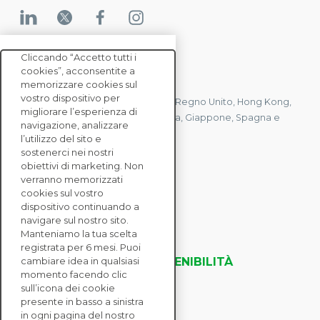
Cliccando “Accetto tutti i
cookies”, acconsentite a
CONTATTACI
memorizzare cookies sul
vostro dispositivo per
Abbiamo uffici in Francia, Stati Uniti, Regno Unito, Hong Kong,
migliorare l’esperienza di
Mauritius, Polonia, Canada, Germania, Giappone, Spagna e
navigazione, analizzare
Singapore.
l’utilizzo del sito e
sostenerci nei nostri
obiettivi di marketing. Non
verranno memorizzati
CONTATTACI
cookies sul vostro
dispositivo continuando a
navigare sul nostro sito.
SOLUZIONI
Manteniamo la tua scelta
ENTERPRISE
registrata per 6 mesi. Puoi
VALUTAZIONI DELLA SOSTENIBILITÀ
cambiare idea in qualsiasi
momento facendo clic
RISORSE
sull’icona dei cookie
INFORMAZIONI
presente in basso a sinistra
in ogni pagina del nostro