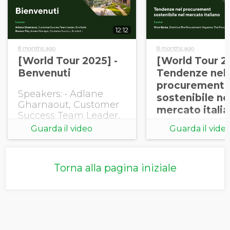
12:12
8 months ago
8 months ago
[World Tour 2025] -
[World Tour 20
Benvenuti
Tendenze nel
procurement
Speakers: • Adlane
sostenibile ne
Gharnaout, Customer
mercato itali
Success Team Leader,
EcoVadis • Roxane Titz,
Guarda il video
Guarda il vide
Senior Manager,
Customer Success,
EcoVadis
Torna alla pagina iniziale