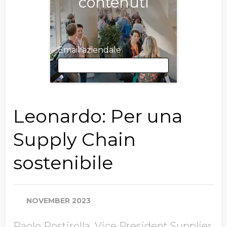
contenuti
Email aziendale
Email aziendale
Leonardo: Per una
Supply Chain
Nome
sostenibile
Cognome
NOVEMBER 2023
Paolo Rostirolla, Vice President Supplier