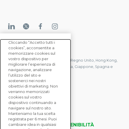
Cliccando “Accetto tutti i
cookies”, acconsentite a
CONTATTACI
memorizzare cookies sul
vostro dispositivo per
Abbiamo uffici in Francia, Stati Uniti, Regno Unito, Hong Kong,
migliorare l’esperienza di
Mauritius, Polonia, Canada, Germania, Giappone, Spagna e
navigazione, analizzare
Singapore.
l’utilizzo del sito e
sostenerci nei nostri
obiettivi di marketing. Non
verranno memorizzati
CONTATTACI
cookies sul vostro
dispositivo continuando a
navigare sul nostro sito.
SOLUZIONI
Manteniamo la tua scelta
ENTERPRISE
registrata per 6 mesi. Puoi
VALUTAZIONI DELLA SOSTENIBILITÀ
cambiare idea in qualsiasi