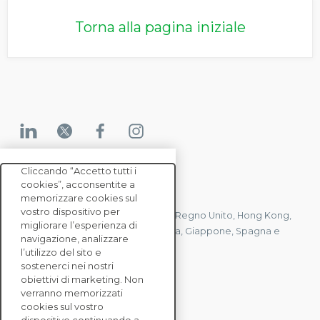
Torna alla pagina iniziale
Cliccando “Accetto tutti i
cookies”, acconsentite a
CONTATTACI
memorizzare cookies sul
vostro dispositivo per
Abbiamo uffici in Francia, Stati Uniti, Regno Unito, Hong Kong,
migliorare l’esperienza di
Mauritius, Polonia, Canada, Germania, Giappone, Spagna e
navigazione, analizzare
Singapore.
l’utilizzo del sito e
sostenerci nei nostri
obiettivi di marketing. Non
verranno memorizzati
CONTATTACI
cookies sul vostro