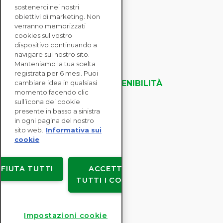
sostenerci nei nostri
obiettivi di marketing. Non
verranno memorizzati
CONTATTACI
cookies sul vostro
dispositivo continuando a
navigare sul nostro sito.
SOLUZIONI
Manteniamo la tua scelta
ENTERPRISE
registrata per 6 mesi. Puoi
VALUTAZIONI DELLA SOSTENIBILITÀ
cambiare idea in qualsiasi
momento facendo clic
RISORSE
sull’icona dei cookie
INFORMAZIONI
presente in basso a sinistra
in ogni pagina del nostro
sito web.
Informativa sui
cookie
Copyright © EcoVadis
IFIUTA TUTTI
ACCETTA
Accordi con gli utenti
TUTTI I COOKIE
Privacy dei dati
Legale
Impostazioni cookie
Impostazioni cookie