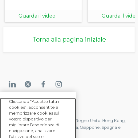
Guarda il video
Guarda il vide
Torna alla pagina iniziale
Cliccando “Accetto tutti i
cookies”, acconsentite a
CONTATTACI
memorizzare cookies sul
vostro dispositivo per
Abbiamo uffici in Francia, Stati Uniti, Regno Unito, Hong Kong,
migliorare l’esperienza di
Mauritius, Polonia, Canada, Germania, Giappone, Spagna e
navigazione, analizzare
Singapore.
l’utilizzo del sito e