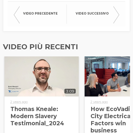
VIDEO PRECEDENTE
VIDEO SUCCESSIVO
VIDEO PIÙ RECENTI
3:09
2 years ago
2 years ago
Thomas Kneale:
How EcoVadis
Modern Slavery
City Electrical
Testimonial_2024
Factors win
business