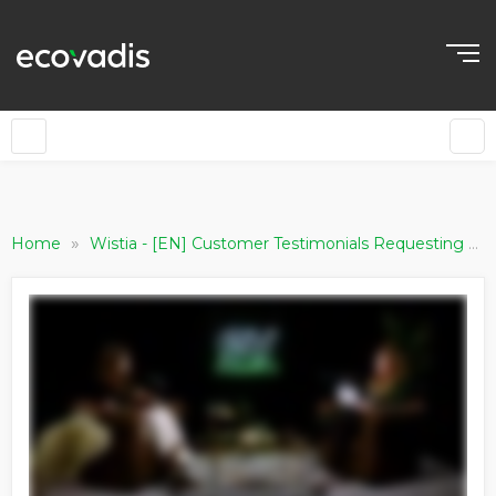
»
Home
Wistia - [EN] Customer Testimonials Requesting Companies