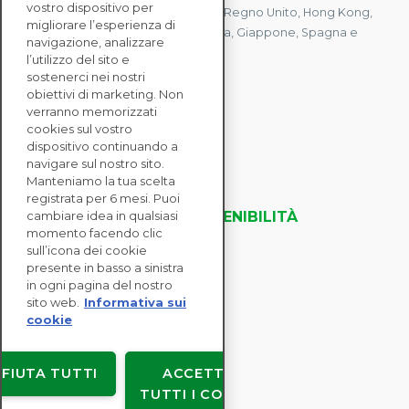
vostro dispositivo per
Abbiamo uffici in Francia, Stati Uniti, Regno Unito, Hong Kong,
migliorare l’esperienza di
Mauritius, Polonia, Canada, Germania, Giappone, Spagna e
navigazione, analizzare
Singapore.
l’utilizzo del sito e
sostenerci nei nostri
obiettivi di marketing. Non
verranno memorizzati
CONTATTACI
cookies sul vostro
dispositivo continuando a
navigare sul nostro sito.
SOLUZIONI
Manteniamo la tua scelta
ENTERPRISE
registrata per 6 mesi. Puoi
VALUTAZIONI DELLA SOSTENIBILITÀ
cambiare idea in qualsiasi
momento facendo clic
RISORSE
sull’icona dei cookie
INFORMAZIONI
presente in basso a sinistra
in ogni pagina del nostro
sito web.
Informativa sui
cookie
Copyright © EcoVadis
IFIUTA TUTTI
ACCETTA
Accordi con gli utenti
TUTTI I COOKIE
Privacy dei dati