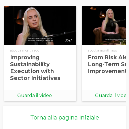
0:47
about a month ago
about a month ago
Improving
From Risk Aler
Sustainability
Long-Term Sup
Execution with
Improvement
Sector Initiatives
Guarda il video
Guarda il vide
Torna alla pagina iniziale