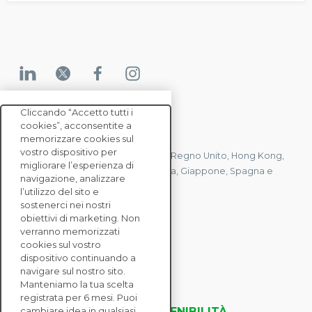
Cliccando “Accetto tutti i
cookies”, acconsentite a
CONTATTACI
memorizzare cookies sul
vostro dispositivo per
Abbiamo uffici in Francia, Stati Uniti, Regno Unito, Hong Kong,
migliorare l’esperienza di
Mauritius, Polonia, Canada, Germania, Giappone, Spagna e
navigazione, analizzare
Singapore.
l’utilizzo del sito e
sostenerci nei nostri
obiettivi di marketing. Non
verranno memorizzati
CONTATTACI
cookies sul vostro
dispositivo continuando a
navigare sul nostro sito.
SOLUZIONI
Manteniamo la tua scelta
ENTERPRISE
registrata per 6 mesi. Puoi
VALUTAZIONI DELLA SOSTENIBILITÀ
cambiare idea in qualsiasi