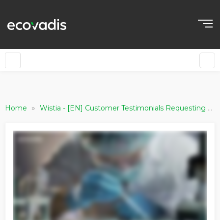
IT
»
Home
Wistia - [EN] Customer Testimonials Requesting Companies