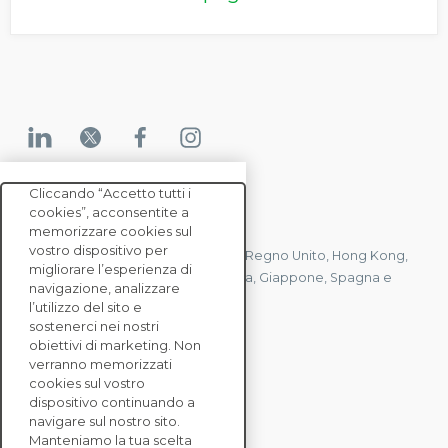
Cliccando “Accetto tutti i
cookies”, acconsentite a
CONTATTACI
memorizzare cookies sul
vostro dispositivo per
Abbiamo uffici in Francia, Stati Uniti, Regno Unito, Hong Kong,
migliorare l’esperienza di
Mauritius, Polonia, Canada, Germania, Giappone, Spagna e
navigazione, analizzare
Singapore.
l’utilizzo del sito e
sostenerci nei nostri
obiettivi di marketing. Non
verranno memorizzati
CONTATTACI
cookies sul vostro
dispositivo continuando a
navigare sul nostro sito.
SOLUZIONI
Manteniamo la tua scelta