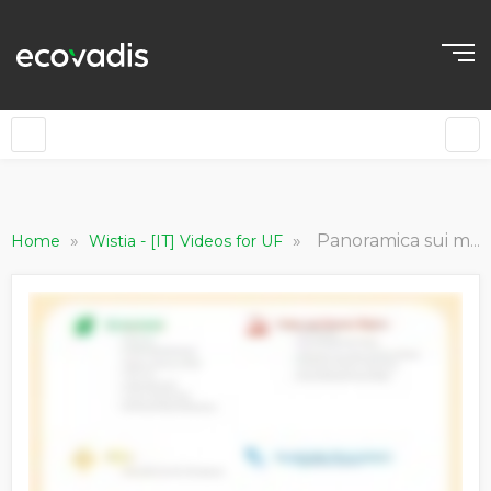
IT
»
»
Panoramica sui modelli di valutazione EcoVadis
Home
Wistia - [IT] Videos for UF