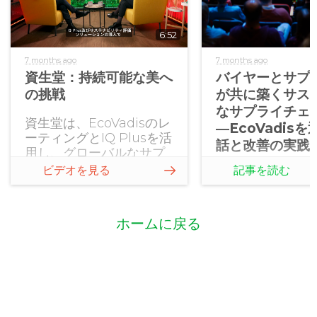
6:52
7 months ago
7 months ago
資生堂：持続可能な美へ
バイヤーとサプ
の挑戦
が共に築くサス
なサプライチェ
資生堂は、EcoVadisのレ
―EcoVadis
ーティングとIQ Plusを活
話と改善の実践
用し、グローバルなサプ
ライヤーネットワークに
ビデオを見る
記事を読む
おけるCSRリスクの特定
と是正措置を実施してい
ます。また、「レスポン
ホームに戻る
シブル・ビューティー・
イニシアチブ（RBI）」
を通じて、業界全体のス
タンダード向上と連携の
強化を推進しています。