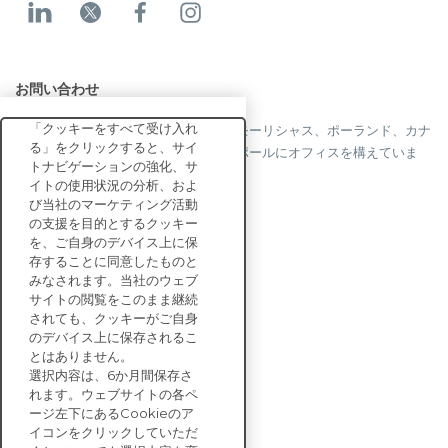
お問い合わせ
「クッキーをすべて受け入れ
当社はフランス、米国、英国、香港、モーリシャス、ポーランド、カナ
る」をクリックすると、サイ
ダ、ドイツ、日本、スペイン、シンガポールにオフィスを構えていま
トナビゲーションの強化、サ
す。
イトの使用状況の分析、およ
び当社のマーケティング活動
の支援を目的とするクッキー
を、ご自身のデバイス上に保
お問い合わせ
存することに同意したものと
みなされます。当社のウェブ
サイトの閲覧をこのまま継続
エンタープライズ向け
されても、クッキーがご自身
ソリューション
のデバイス上に保存されるこ
とはありません。
サステナビリティ
選択内容は、6か月間保存さ
評価
れます。ウェブサイトの各ペ
リソース
ージ左下にあるCookieのア
企業情報
イコンをクリックしていただ