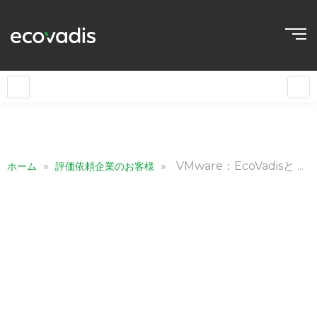
日本語
»
»
VMware：EcoVadisと サプライヤーの連携を通して 気候変動対策をスケールアップ
ホーム
評価依頼企業のお客様