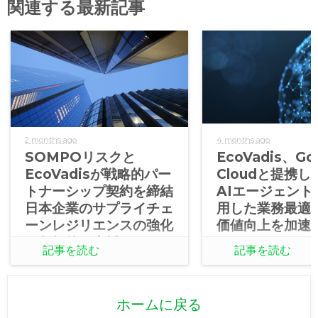
関連する最新記事
2 months ago
4 months ago
SOMPOリスクと
EcoVadis、Go
EcoVadisが戦略的パー
Cloudと提携
トナーシップ契約を締結
AIエージェント
日本企業のサプライチェ
用した業務最適
ーンレジリエンスの強化
価値向上を加速
を包括的に支援
記事を読む
記事を読む
ホームに戻る