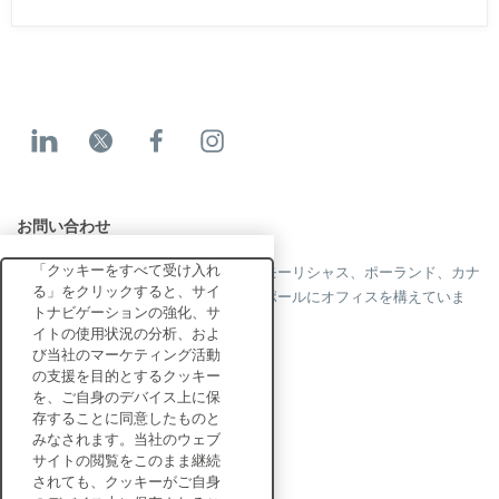
お問い合わせ
「クッキーをすべて受け入れ
当社はフランス、米国、英国、香港、モーリシャス、ポーランド、カナ
る」をクリックすると、サイ
ダ、ドイツ、日本、スペイン、シンガポールにオフィスを構えていま
トナビゲーションの強化、サ
す。
イトの使用状況の分析、およ
び当社のマーケティング活動
の支援を目的とするクッキー
を、ご自身のデバイス上に保
お問い合わせ
存することに同意したものと
みなされます。当社のウェブ
サイトの閲覧をこのまま継続
エンタープライズ向け
されても、クッキーがご自身