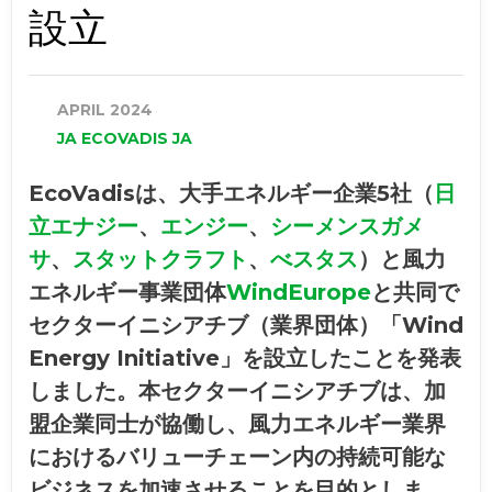
設立
APRIL 2024
‏‏JA‎ E‏‏‏‏COVADIS ‏‏JA‎
EcoVadisは、大手エネルギー企業5社（
日
立エナジー
、
エンジー
、
シーメンスガメ
サ
、
スタットクラフト
、
べスタス
）と風力
エネルギー事業団体
WindEurope
と共同で
セクターイニシアチブ（業界団体）「Wind
Energy Initiative」を設立したことを発表
しました。本セクターイニシアチブは、加
盟企業同士が協働し、風力エネルギー業界
におけるバリューチェーン内の持続可能な
ビジネスを加速させることを目的としま