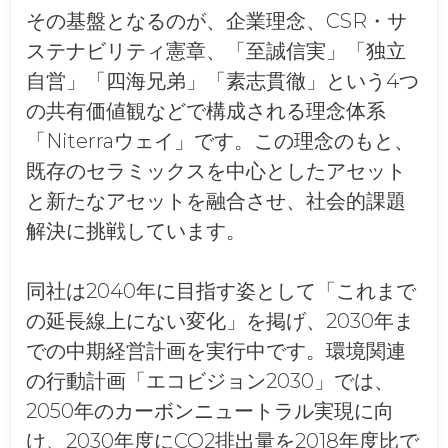
その基盤となるのが、企業理念、CSR・サ
ステナビリティ憲章、「至誠信実」「独立
自営」「四海兄弟」「素志貫徹」という4つ
の共有価値観などで構成される理念体系
「Niterraウェイ」です。この理念のもと、
既存のセラミックスを中心としたアセット
と新たなアセットを融合させ、社会的課題
解決に挑戦しています。
同社は2040年に目指す姿として「これまで
の延長線上にない変化」を掲げ、2030年ま
での中期経営計画を実行中です。環境関連
の行動計画「エコビジョン2030」では、
2050年のカーボンニュートラル実現に向
け、2030年度にCO2排出量を2018年度比で