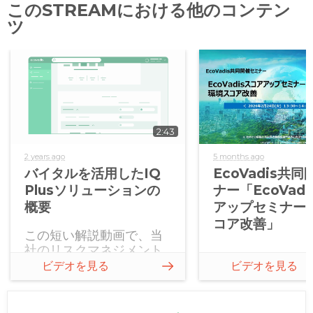
このSTREAMにおける他のコンテン
ツ
2:43
2 years ago
5 months ago
バイタルを活用したIQ
EcoVadis共
Plusソリューションの
ナー「EcoVad
概要
アップセミナー
コア改善」
この短い解説動画で、当
社のリスクマネジメント
ソリューションである、
ビデオを見る
ビデオを見る
バイタルを活用した
EcoVadis IQ Plusの詳細
を確認してください。