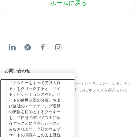
ホームに戻る
お問い合わせ
「クッキーをすべて受け入れ
当社はフランス、米国、英国、香港、モーリシャス、ポーランド、カナ
る」をクリックすると、サイ
ダ、ドイツ、日本、スペイン、シンガポールにオフィスを構えていま
トナビゲーションの強化、サ
す。
イトの使用状況の分析、およ
び当社のマーケティング活動
の支援を目的とするクッキー
を、ご自身のデバイス上に保
お問い合わせ
存することに同意したものと
みなされます。当社のウェブ
サイトの閲覧をこのまま継続