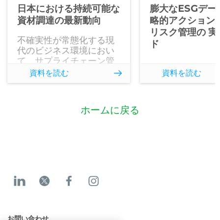
日本における持続可能な
膨大なESGデー
資材調達の最新動向
略的アクションへ:
リスク管理の 実
不確実性が常態化する現
ド
代のビジネス環境におい
て、サプライチェーン管
理は企業のレジリエンス
資料を読む
資料を読む
を左右する最重要課題と
なりました。本レポート
は、EcoVadisとアクセン
ホームに戻る
チュアが共同で実施した
最新調査に基づき、日本
国内の企業60社から得ら
れたリアルな回答を分
析。日本市場におけるサ
ステナブル調達の「現在
地」と「未来への展望」
を浮き彫りにします。
お問い合わせ