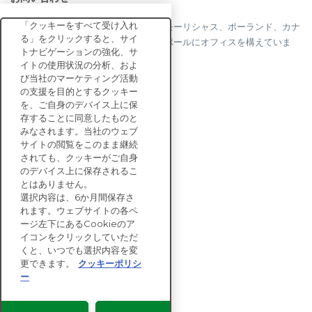
「クッキーをすべて受け入れ
当社はフランス、米国、英国、香港、モーリシャス、ポーランド、カナ
る」をクリックすると、サイ
ダ、ドイツ、日本、スペイン、シンガポールにオフィスを構えていま
トナビゲーションの強化、サ
す。
イトの使用状況の分析、およ
び当社のマーケティング活動
の支援を目的とするクッキー
を、ご自身のデバイス上に保
お問い合わせ
存することに同意したものと
みなされます。当社のウェブ
サイトの閲覧をこのまま継続
エンタープライズ向け
されても、クッキーがご自身
ソリューション
のデバイス上に保存されるこ
とはありません。
サステナビリティ
選択内容は、6か月間保存さ
評価
れます。ウェブサイトの各ペ
リソース
ージ左下にあるCookieのア
企業情報
イコンをクリックしていただ
くと、いつでも選択内容を変
更できます。
クッキーポリシ
ー
Copyright © EcoVadis