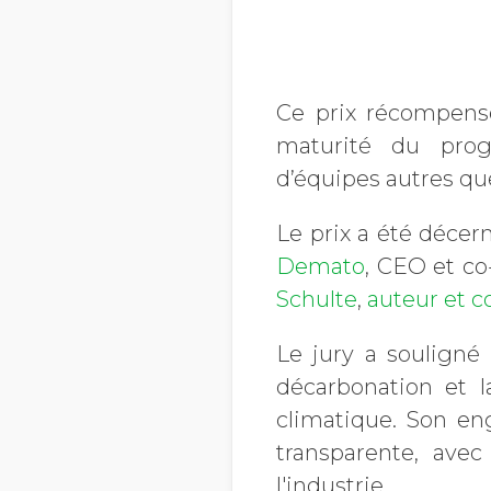
Ce prix récompense 
maturité du prog
d’équipes autres que
Le prix a été décer
Demato
, CEO et co
Schulte
,
auteur et co
Le jury a souligné
décarbonation et 
climatique. Son en
transparente, ave
l'industrie.