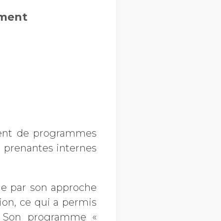
ement
ment de programmes
s prenantes internes
ue par son approche
tion, ce qui a permis
t. Son programme «