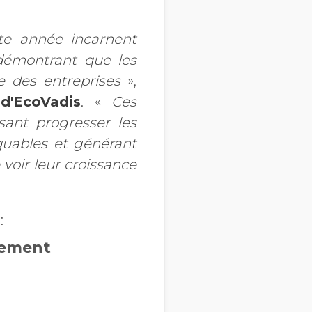
te année incarnent
 démontrant que les
e des entreprises
»,
d'EcoVadis
. «
Ces
sant progresser les
rquables et générant
voir leur croissance
 :
rement