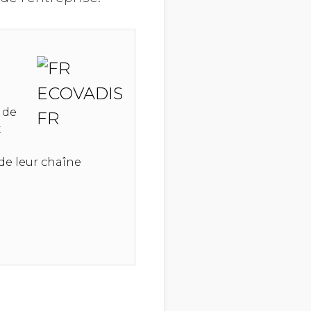
 de
x
de leur chaîne