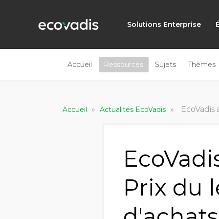
Solutions Enterprise
Accueil
Ressources
Sujets
Thèmes
»
»
EcoVadis a
Accueil
Actualités EcoVadis
EcoVadis
Prix du 
d'achats