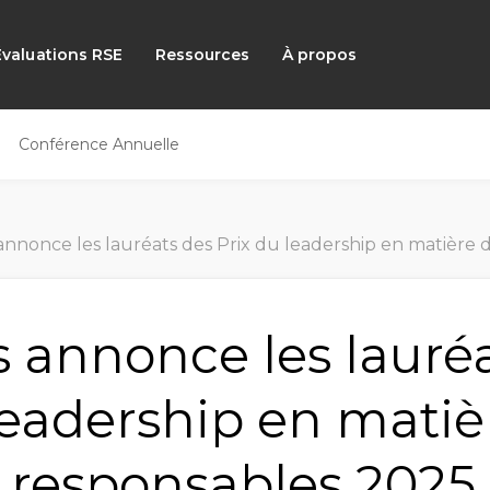
Évaluations RSE
Ressources
À propos
Conférence Annuelle
nnonce les lauréats des Prix du leadership en matière d'achats 
 annonce les lauré
leadership en matiè
 responsables 2025