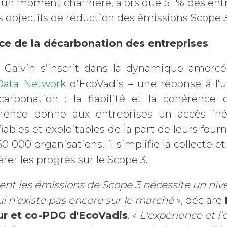
 à un moment charnière, alors que 51 % des ent
rs objectifs de réduction des émissions Scope 3
ce de la décarbonation des entreprises
r Galvin s’inscrit dans la dynamique amorc
Data Network
d’EcoVadis – une réponse à l’u
carbonation : la fiabilité et la cohérence
érence donne aux entreprises un accès in
iables et exploitables de la part de leurs four
0 000 organisations, il simplifie la collecte e
er les progrès sur le Scope 3.
nt les émissions de Scope 3 nécessite un nivea
 n'existe pas encore sur le marché
»
, déclare
ur et co-PDG d'EcoVadis
.
«
L'expérience et l'