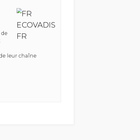
 de
x
de leur chaîne