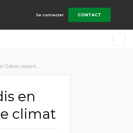
CONTACT
Se connecter
int EcoVadis en tant qu’Ambassadeur pour le climat
dis en
e climat