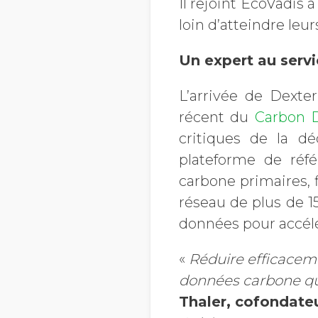
Il rejoint EcoVadis
loin d’atteindre leu
Un expert au servi
L’arrivée de Dexte
récent du
Carbon 
critiques de la dé
plateforme de réf
carbone primaires, f
réseau de plus de 15
données pour accélér
«
Réduire efficaceme
données carbone qui
Thaler, cofondate