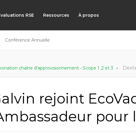
Évaluations RSE
Ressources
À propos
Conférence Annuelle
»
Dexter Galvin rejo
onation chaîne d'approvisionnement - Scope 1 ,2 et 3
alvin rejoint EcoVa
Ambassadeur pour l