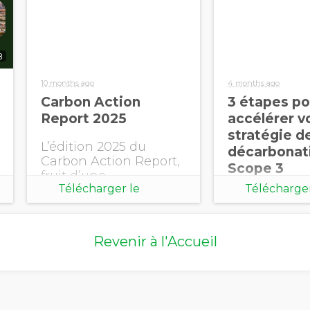
8
10 months ago
4 months ago
Carbon Action
3 étapes po
Report 2025
accélérer v
stratégie d
L’édition 2025 du
décarbonat
Carbon Action Report,
Scope 3
fruit d’une
Télécharger le
Télécharger
collaboration entre
EcoVadis et le Boston
document
document
Consulting Group
(BCG), démontre
Revenir à l'Accueil
clairement le double
enjeu de la
décarbonation des
émissions du Scope 3.