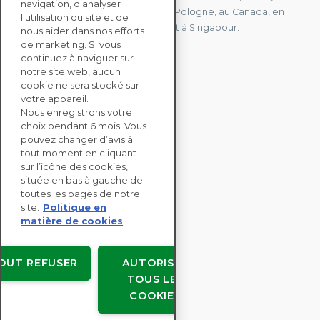
navigation, d'analyser
Uni, à Hong Kong, à l'île Maurice, en Pologne, au Canada, en
l'utilisation du site et de
Allemagne, au Japon, en Espagne et à Singapour.
nous aider dans nos efforts
de marketing. Si vous
continuez à naviguer sur
notre site web, aucun
CONTACTEZ-NOUS
cookie ne sera stocké sur
votre appareil.
Nous enregistrons votre
SOLUTIONS
choix pendant 6 mois. Vous
ENTERPRISE
pouvez changer d’avis à
tout moment en cliquant
sur l’icône des cookies,
ÉVALUATIONS RSE
située en bas à gauche de
RESSOURCES
toutes les pages de notre
À PROPOS
site.
Politique en
matière de cookies
OUT REFUSER
AUTORISER
TOUS LES
Copyright © EcoVadis
COOKIES
Accords avec les utilisateurs
Confidentialité des données