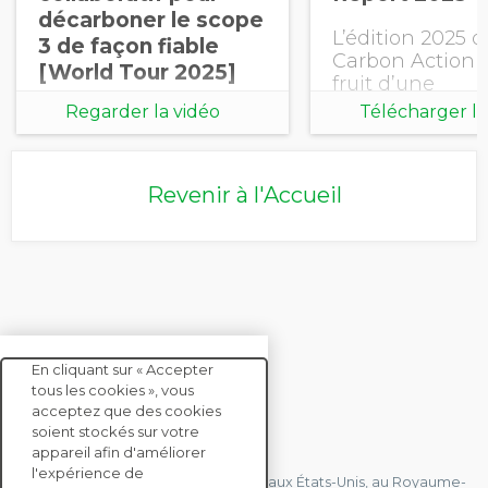
décarboner le scope
L’édition 2025 
3 de façon fiable
Carbon Action 
[World Tour 2025]
fruit d’une
collaboration e
Regarder la vidéo
Télécharger le
EcoVadis et le 
Consulting Gro
document
(BCG), démontr
Revenir à l'Accueil
clairement le d
enjeu de la
décarbonation 
émissions du Sc
En cliquant sur « Accepter
tous les cookies », vous
acceptez que des cookies
soient stockés sur votre
CONTACTEZ-NOUS
appareil afin d'améliorer
l'expérience de
Nous avons des bureaux en France, aux États-Unis, au Royaume-