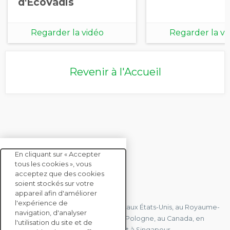
d'EcoVadis
Regarder la vidéo
Regarder la vi
Revenir à l'Accueil
En cliquant sur « Accepter
tous les cookies », vous
acceptez que des cookies
soient stockés sur votre
CONTACTEZ-NOUS
appareil afin d'améliorer
l'expérience de
Nous avons des bureaux en France, aux États-Unis, au Royaume-
navigation, d'analyser
Uni, à Hong Kong, à l'île Maurice, en Pologne, au Canada, en
l'utilisation du site et de
Allemagne, au Japon, en Espagne et à Singapour.