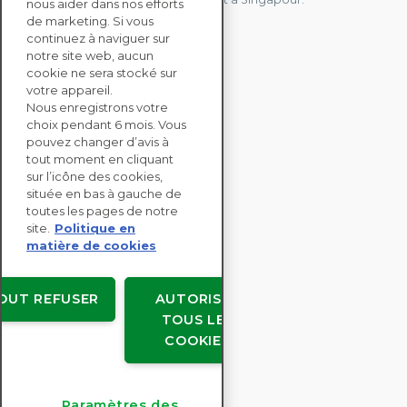
nous aider dans nos efforts
de marketing. Si vous
continuez à naviguer sur
notre site web, aucun
CONTACTEZ-NOUS
cookie ne sera stocké sur
votre appareil.
Nous enregistrons votre
SOLUTIONS
choix pendant 6 mois. Vous
ENTERPRISE
pouvez changer d’avis à
tout moment en cliquant
sur l’icône des cookies,
ÉVALUATIONS RSE
située en bas à gauche de
RESSOURCES
toutes les pages de notre
À PROPOS
site.
Politique en
matière de cookies
OUT REFUSER
AUTORISER
TOUS LES
Copyright © EcoVadis
COOKIES
Accords avec les utilisateurs
Confidentialité des données
Mentions légales
Paramètres des