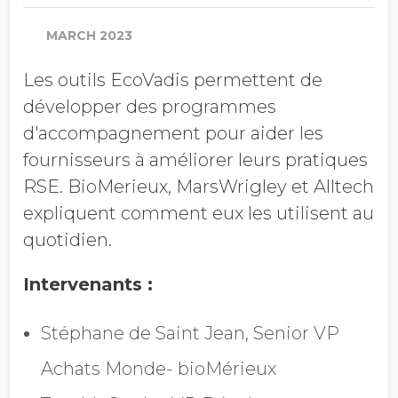
Société
MARCH 2023
Les outils EcoVadis permettent de
Chiffre d'affaires annuel
développer des programmes
d'accompagnement pour aider les
fournisseurs à améliorer leurs pratiques
Profession
RSE. BioMerieux, MarsWrigley et Alltech
expliquent comment eux les utilisent au
quotidien.
Pays
Intervenants :
Stéphane de Saint Jean, Senior VP
Refuser les
communications EcoVadis
Achats Monde- bioMérieux