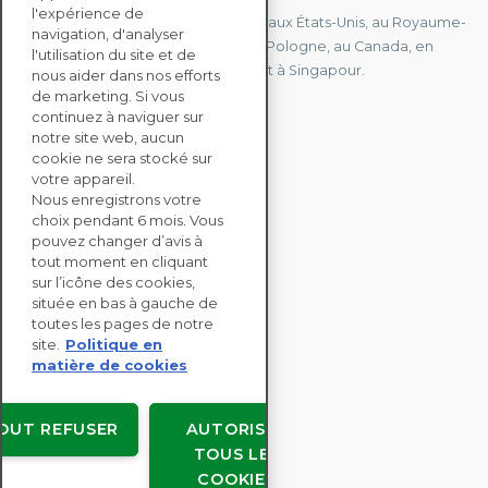
l'expérience de
Nous avons des bureaux en France, aux États-Unis, au Royaume-
navigation, d'analyser
Uni, à Hong Kong, à l'île Maurice, en Pologne, au Canada, en
l'utilisation du site et de
Allemagne, au Japon, en Espagne et à Singapour.
nous aider dans nos efforts
de marketing. Si vous
continuez à naviguer sur
notre site web, aucun
CONTACTEZ-NOUS
cookie ne sera stocké sur
votre appareil.
Nous enregistrons votre
SOLUTIONS
choix pendant 6 mois. Vous
ENTERPRISE
pouvez changer d’avis à
tout moment en cliquant
sur l’icône des cookies,
ÉVALUATIONS RSE
située en bas à gauche de
RESSOURCES
toutes les pages de notre
À PROPOS
site.
Politique en
matière de cookies
OUT REFUSER
AUTORISER
TOUS LES
Copyright © EcoVadis
COOKIES