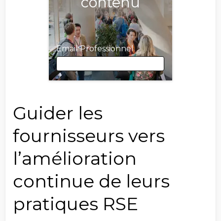
contenu
Email Professionnel
Email Professionnel
Guider les
fournisseurs vers
Prénom
l’amélioration
continue de leurs
Nom
pratiques RSE