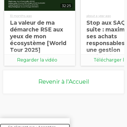
32:25
10 months ago
about a year ago
La valeur de ma
Stop aux SAQ*
démarche RSE aux
suite : maximi
yeux de mon
ses achats
écosystème [World
responsables 
Tour 2025]
une gestion
optimisée de
Regarder la vidéo
Télécharger le
risques
document
Revenir à l'Accueil