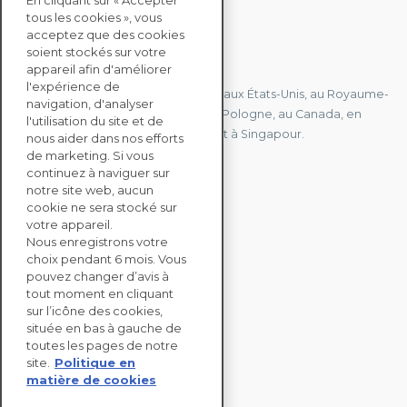
En cliquant sur « Accepter
tous les cookies », vous
acceptez que des cookies
soient stockés sur votre
CONTACTEZ-NOUS
appareil afin d'améliorer
l'expérience de
Nous avons des bureaux en France, aux États-Unis, au Royaume-
navigation, d'analyser
Uni, à Hong Kong, à l'île Maurice, en Pologne, au Canada, en
l'utilisation du site et de
Allemagne, au Japon, en Espagne et à Singapour.
nous aider dans nos efforts
de marketing. Si vous
continuez à naviguer sur
notre site web, aucun
CONTACTEZ-NOUS
cookie ne sera stocké sur
votre appareil.
Nous enregistrons votre
SOLUTIONS
choix pendant 6 mois. Vous
ENTERPRISE
pouvez changer d’avis à
tout moment en cliquant
sur l’icône des cookies,
ÉVALUATIONS RSE
située en bas à gauche de
RESSOURCES
toutes les pages de notre
À PROPOS
site.
Politique en
matière de cookies