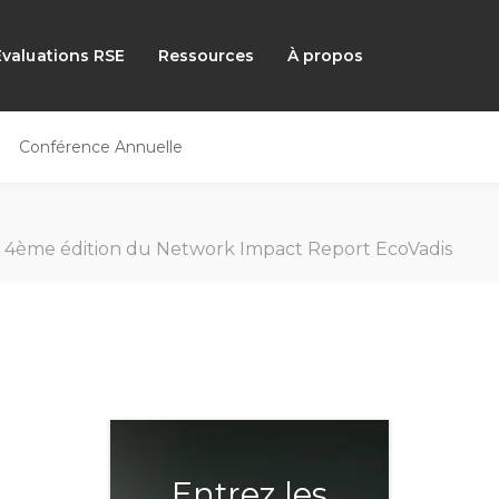
Évaluations RSE
Ressources
À propos
Conférence Annuelle
4ème édition du Network Impact Report EcoVadis
Entrez les