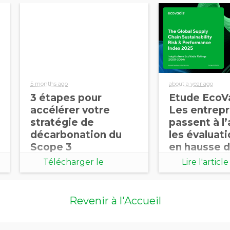
5 months ago
about a year ago
3 étapes pour
Etude EcoVa
accélérer votre
Les entrepr
stratégie de
passent à l’
décarbonation du
les évaluat
Scope 3
en hausse 
dans le mo
Télécharger le
Lire l'article
document
Revenir à l'Accueil