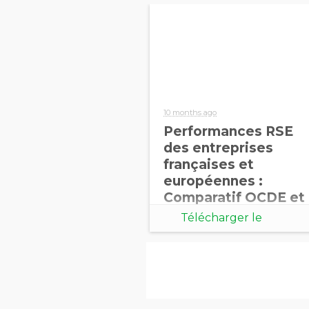
10 months ago
Performances RSE
des entreprises
françaises et
européennes :
Comparatif OCDE et
BICS – Sixième
Télécharger le
édition 2025
document