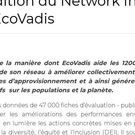
ition du Network I
Nom
EcoVadis
Société
Chiffre d'affaires annuel
e la manière dont EcoVadis aide les 120
de son réseau à améliorer collectivement
es d’approvisionnement et à ainsi génére
Industrie
fs sur les populations et la planète.
les données de 47 000 fiches d’évaluation - pu
Profession
trer les améliorations des performances en
 en lumière les actions concrètes mises en 
la diversité, l'équité et l'inclusion (DEI). Il 
Pays