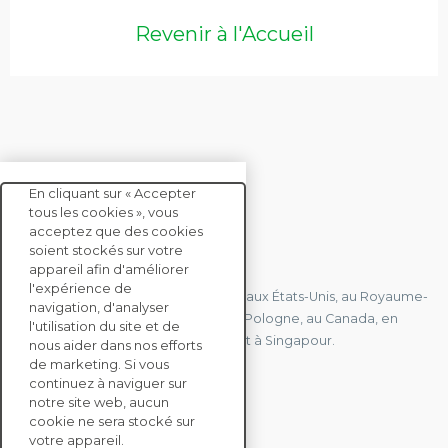
Revenir à l'Accueil
En cliquant sur « Accepter
tous les cookies », vous
acceptez que des cookies
soient stockés sur votre
CONTACTEZ-NOUS
appareil afin d'améliorer
l'expérience de
Nous avons des bureaux en France, aux États-Unis, au Royaume-
navigation, d'analyser
Uni, à Hong Kong, à l'île Maurice, en Pologne, au Canada, en
l'utilisation du site et de
Allemagne, au Japon, en Espagne et à Singapour.
nous aider dans nos efforts
de marketing. Si vous
continuez à naviguer sur
notre site web, aucun
CONTACTEZ-NOUS
cookie ne sera stocké sur
votre appareil.