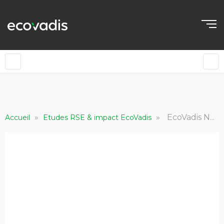
FR
»
»
EcoVadis Network Impact Report 2022
Accueil
Etudes RSE & impact EcoVadis