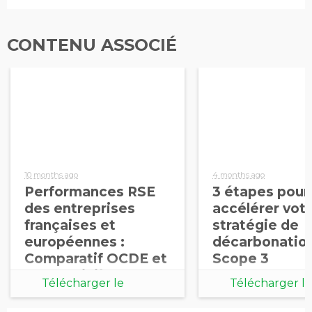
CONTENU ASSOCIÉ
10 months ago
4 months ago
Performances RSE
3 étapes pour
des entreprises
accélérer vot
françaises et
stratégie de
européennes :
décarbonatio
Comparatif OCDE et
Scope 3
BICS – Sixième
Télécharger le
Télécharger le
édition 2025
document
document