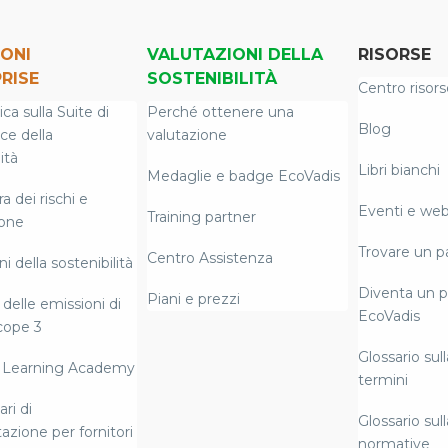
ONI
VALUTAZIONI DELLA
RISORSE
RISE
SOSTENIBILITÀ
Centro risors
a sulla Suite di
Perché ottenere una
Blog
nce della
valutazione
ità
Libri bianchi
Medaglie e badge EcoVadis
 dei rischi e
Eventi e web
Training partner
ione
Trovare un p
Centro Assistenza
i della sostenibilità
Diventa un p
Piani e prezzi
delle emissioni di
EcoVadis
cope 3
Glossario sull
 Learning Academy
termini
ri di
Glossario sull
azione per fornitori
normative