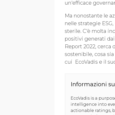
un'efficace governan
Ma nonostante le az
nelle strategie ESG,
sterile. C'è molta i
positivi generati d
Report 2022, cerca
sostenibile, cosa si
cui EcoVadis e il su
Informazioni su
EcoVadis is a purpo
intelligence into ev
actionable ratings, b