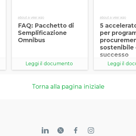
about a year ago
about a year ago
FAQ: Pacchetto di
5 accelerat
Semplificazione
per program
Omnibus
procureme
sostenibile 
successo
Leggi il documento
Leggi il d
Torna alla pagina iniziale