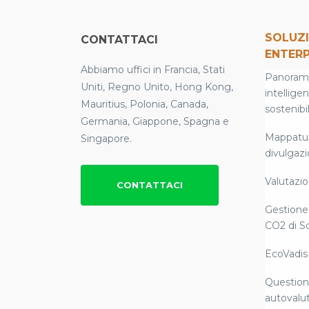
SOLUZI
CONTATTACI
ENTERP
Abbiamo uffici in Francia, Stati
Panoramic
Uniti, Regno Unito, Hong Kong,
intellige
Mauritius, Polonia, Canada,
sostenibil
Germania, Giappone, Spagna e
Mappatura
Singapore.
divulgaz
Valutazion
CONTATTACI
Gestione 
CO2 di S
EcoVadis
Questiona
autovalut