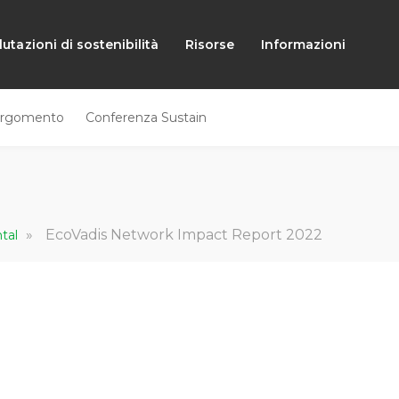
lutazioni di sostenibilità
Risorse
Informazioni
rgomento
Conferenza Sustain
IT
»
EcoVadis Network Impact Report 2022
ntal