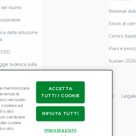
del rischio
Materiali del
ostenibile
Storie di clien
ca della soluzione
Centro Assis
a
Piani e prezz
CSRD
Sustain 2026
gge tedesca sulla
 fornitura
tazione e
e a memorizzare
ACCETTA
tà normativa di
perienza di
TUTTI I COOKIE
Accordi con gli utenti
Privacy dei dati
Legal
erci nei nostri
 cookies sul
la schiavitù
ro sito.
RIFIUTA TUTTI
Puoi cambiare
 dei cookie
tro sito
nce per i diritti
Impostazioni