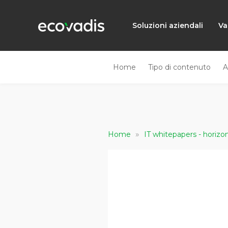
Soluzioni aziendali
Va
Home
Tipo di contenuto
A
»
Home
IT whitepapers - horizo