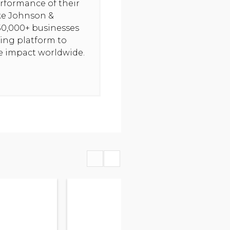
rformance of their
ike Johnson &
50,000+ businesses
ning platform to
ve impact worldwide.