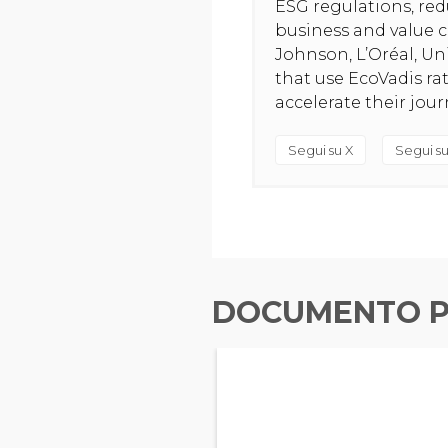
ESG regulations, red
business and value c
Johnson, L’Oréal, U
that use EcoVadis ra
accelerate their jou
Segui su X
Segui su
DOCUMENTO P