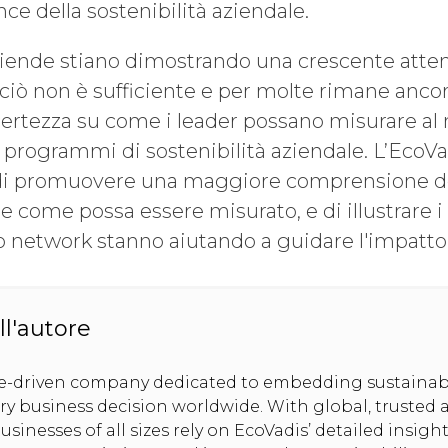
ce della sostenibilità aziendale.
iende stiano dimostrando una crescente atten
 ciò non è sufficiente e per molte rimane anco
ncertezza su come i leader possano misurare al m
ai programmi di sostenibilità aziendale. L’Eco
 di promuovere una maggiore comprensione de
a e come possa essere misurato, e di illustrare 
o network stanno aiutando a guidare l'impatto 
ll'autore
se-driven company dedicated to embedding sustainabi
ery business decision worldwide. With global, trusted 
usinesses of all sizes rely on EcoVadis’ detailed insig