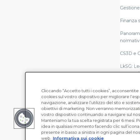
Gestione 
Finanza s
Panorami
normativ
CS3D e 
LkSG: Le
catena di
Rendicon
Cliccando “Accetto tutti i cookies”, acconsentit
conformi
cookies sul vostro dispositivo per migliorare l’es
Copyright © EcoVadis
Scope 3
navigazione, analizzare l’utilizzo del sito e sosten
obiettivi di marketing. Non verranno memorizzati
Leggi sul
vostro dispositivo continuando a navigare sul nost
moderna
Manteniamo la tua scelta registrata per 6 mesi. 
idea in qualsiasi momento facendo clic sull’icona
presente in basso a sinistra in ogni pagina del nos
Due dilige
web.
Informativa sui cookie