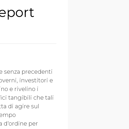
eport
one senza precedenti
verni, investitori e
o e rivelino i
ci tangibili che tali
ta di agire sul
“tempo
a d'ordine per