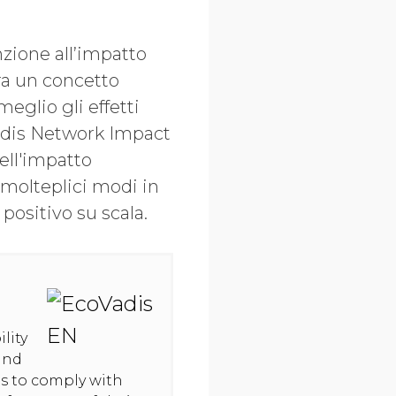
zione all’impatto
ra un concetto
eglio gli effetti
Vadis Network Impact
ll'impatto
i molteplici modi in
positivo su scala.
lity
and
hts to comply with