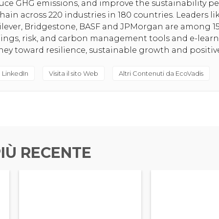
uce GHG emissions, and improve the sustainability pe
hain across 220 industries in 180 countries. Leaders l
nilever, Bridgestone, BASF and JPMorgan are among 1
tings, risk, and carbon management tools and e-lear
rney toward resilience, sustainable growth and positi
 LinkedIn
Visita il sito Web
Altri Contenuti da EcoVadis
IÙ RECENTE