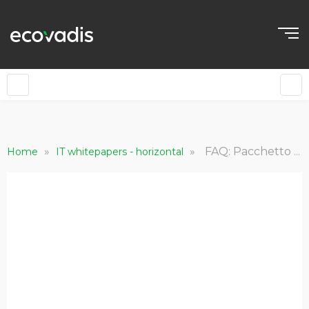
»
»
FAQ: Pacchetto di Semplificazione Omnibus
Home
IT whitepapers - horizontal