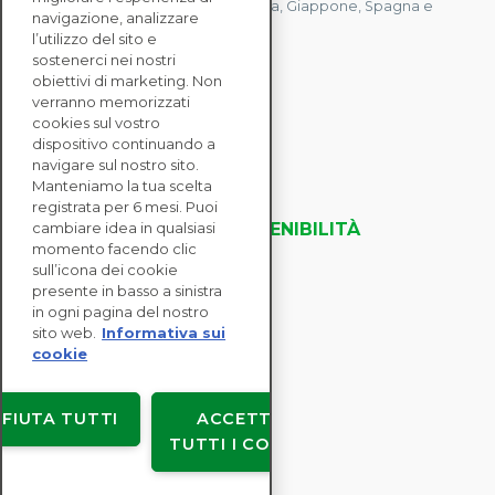
Mauritius, Polonia, Canada, Germania, Giappone, Spagna e
navigazione, analizzare
Singapore.
l’utilizzo del sito e
sostenerci nei nostri
obiettivi di marketing. Non
verranno memorizzati
CONTATTACI
cookies sul vostro
dispositivo continuando a
navigare sul nostro sito.
SOLUZIONI
Manteniamo la tua scelta
ENTERPRISE
registrata per 6 mesi. Puoi
VALUTAZIONI DELLA SOSTENIBILITÀ
cambiare idea in qualsiasi
momento facendo clic
RISORSE
sull’icona dei cookie
INFORMAZIONI
presente in basso a sinistra
in ogni pagina del nostro
sito web.
Informativa sui
cookie
Copyright © EcoVadis
IFIUTA TUTTI
ACCETTA
Accordi con gli utenti
TUTTI I COOKIE
Privacy dei dati
Legale