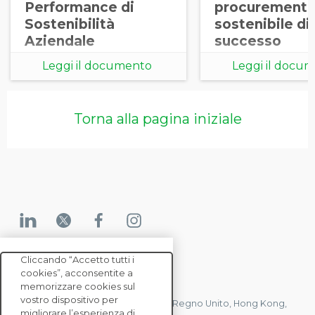
Performance di
procurement
Sostenibilità
sostenibile di
Aziendale
successo
Leggi il documento
Leggi il docu
Torna alla pagina iniziale
Cliccando “Accetto tutti i
cookies”, acconsentite a
CONTATTACI
memorizzare cookies sul
vostro dispositivo per
Abbiamo uffici in Francia, Stati Uniti, Regno Unito, Hong Kong,
migliorare l’esperienza di