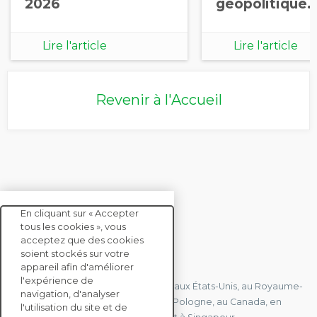
2026
géopolitique
Lire l'article
Lire l'article
Revenir à l'Accueil
En cliquant sur « Accepter
tous les cookies », vous
acceptez que des cookies
soient stockés sur votre
CONTACTEZ-NOUS
appareil afin d'améliorer
l'expérience de
Nous avons des bureaux en France, aux États-Unis, au Royaume-
navigation, d'analyser
Uni, à Hong Kong, à l'île Maurice, en Pologne, au Canada, en
l'utilisation du site et de