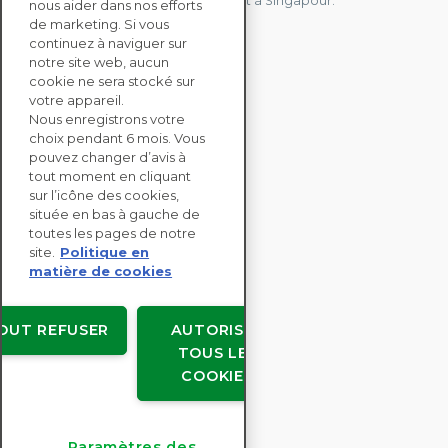
Allemagne, au Japon, en Espagne et à Singapour.
nous aider dans nos efforts
de marketing. Si vous
continuez à naviguer sur
notre site web, aucun
CONTACTEZ-NOUS
cookie ne sera stocké sur
votre appareil.
Nous enregistrons votre
SOLUTIONS
choix pendant 6 mois. Vous
ENTERPRISE
pouvez changer d’avis à
tout moment en cliquant
sur l’icône des cookies,
ÉVALUATIONS RSE
située en bas à gauche de
RESSOURCES
toutes les pages de notre
À PROPOS
site.
Politique en
matière de cookies
OUT REFUSER
AUTORISER
TOUS LES
Copyright © EcoVadis
COOKIES
Accords avec les utilisateurs
Confidentialité des données
Mentions légales
Paramètres des