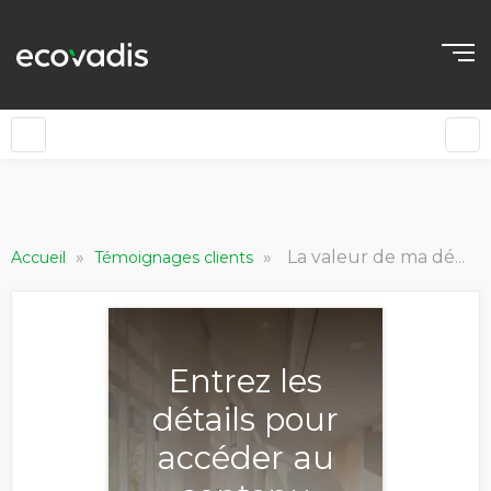
»
»
La valeur de ma démarche RSE aux yeux de mon écosystème [World Tour 2025]
Accueil
Témoignages clients
Entrez les
détails pour
accéder au