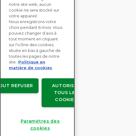
notre site web, aucun
CONTACTEZ-NOUS
cookie ne sera stocké sur
votre appareil.
Nous enregistrons votre
SOLUTIONS
choix pendant 6 mois. Vous
ENTERPRISE
pouvez changer d’avis à
tout moment en cliquant
sur l’icône des cookies,
ÉVALUATIONS RSE
située en bas à gauche de
RESSOURCES
toutes les pages de notre
À PROPOS
site.
Politique en
matière de cookies
OUT REFUSER
AUTORISER
TOUS LES
Copyright © EcoVadis
COOKIES
Accords avec les utilisateurs
Confidentialité des données
Mentions légales
Paramètres des
Paramètres des cookies
cookies