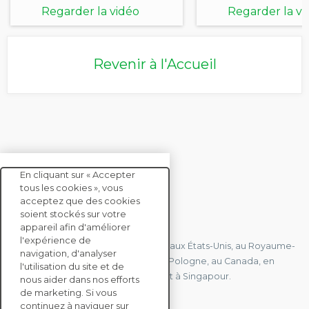
Regarder la vidéo
Regarder la vi
Revenir à l'Accueil
En cliquant sur « Accepter
tous les cookies », vous
acceptez que des cookies
soient stockés sur votre
CONTACTEZ-NOUS
appareil afin d'améliorer
l'expérience de
Nous avons des bureaux en France, aux États-Unis, au Royaume-
navigation, d'analyser
Uni, à Hong Kong, à l'île Maurice, en Pologne, au Canada, en
l'utilisation du site et de
Allemagne, au Japon, en Espagne et à Singapour.
nous aider dans nos efforts
de marketing. Si vous
continuez à naviguer sur