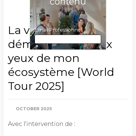
contenu
La valeur de ma
Email Professionnel
démarche RSE aux
yeux de mon
Email Professionnel
écosystème [World
Tour 2025]
Prénom
OCTOBER 2025
Nom
Avec l’intervention de :