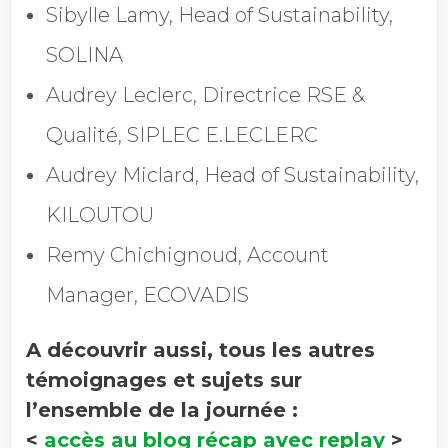
Société
Sibylle Lamy, Head of Sustainability,
SOLINA
Audrey Leclerc, Directrice RSE &
Chiffre d'affaires annuel
Qualité, SIPLEC E.LECLERC
Audrey Miclard, Head of Sustainability,
Industrie
KILOUTOU
Remy Chichignoud, Account
Profession
Manager, ECOVADIS
A découvrir aussi, tous les autres
Pays
témoignages et sujets sur
l’ensemble de la journée :
<
accès au blog récap avec replay
>