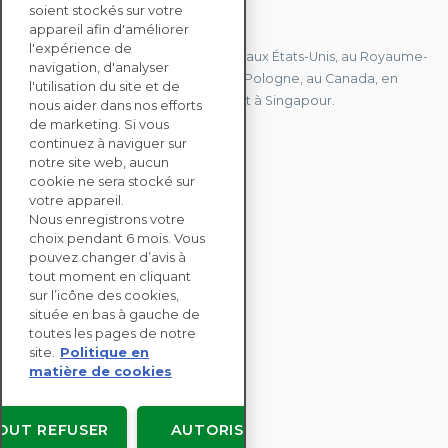
soient stockés sur votre
CONTACTEZ-NOUS
appareil afin d'améliorer
l'expérience de
Nous avons des bureaux en France, aux États-Unis, au Royaume-
navigation, d'analyser
Uni, à Hong Kong, à l'île Maurice, en Pologne, au Canada, en
l'utilisation du site et de
Allemagne, au Japon, en Espagne et à Singapour.
nous aider dans nos efforts
de marketing. Si vous
continuez à naviguer sur
notre site web, aucun
CONTACTEZ-NOUS
cookie ne sera stocké sur
votre appareil.
Nous enregistrons votre
SOLUTIONS
choix pendant 6 mois. Vous
ENTERPRISE
pouvez changer d’avis à
tout moment en cliquant
sur l’icône des cookies,
ÉVALUATIONS RSE
située en bas à gauche de
RESSOURCES
toutes les pages de notre
À PROPOS
site.
Politique en
matière de cookies
OUT REFUSER
AUTORISER