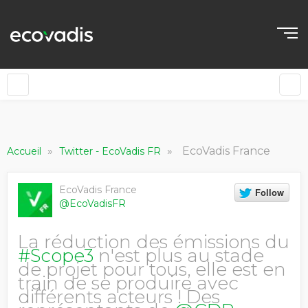
»
»
EcoVadis France
Accueil
Twitter - EcoVadis FR
EcoVadis France
@EcoVadisFR
La réduction des émissions du
#Scope3
n'est plus au stade
de projet pour tous, elle est en
train de se produire avec
différents acteurs ! Des