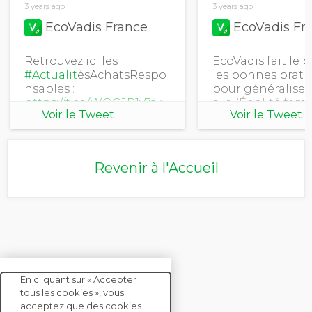
3 years ago
3 years ago
EcoVadis France
EcoVadis Fr
Retrouvez ici les
EcoVadis fait le p
#Actualit
ésAchatsRespo
les bonnes prati
nsables :
pour généraliser 
https://t.co/WQGJR1v7fk
sur l’Égalité fem
Voir le Tweet
Voir le Tweet
#RSE
hommes sur l’e
#d
éveloppementdurabl
de la chaîne
e
#AchatsResponsables
d'approvisionne
#supplychain
https://t.co/aUW
Revenir à l'Accueil
#environnement
#EmbraceEquity
https://t.co/HK0TVFQAFH
En cliquant sur « Accepter
tous les cookies », vous
acceptez que des cookies