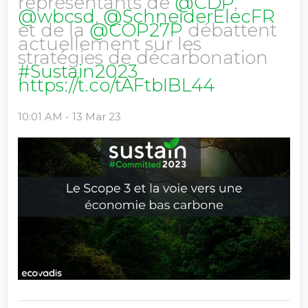
représentants de
@CDP
,
@wbcsd
,
@SchneiderElecFR
et de la
@COP27P
débattent
actuellement sur les
stratégies de décarbonation
#Sustain2023
https://t.co/tAFtbIBL44
10:01 AM - 13 Mar 23