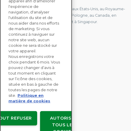
appareil afin d'améliorer
l'expérience de
Nous avons des bureaux en France, aux États-Unis, au Royaume-
navigation, d'analyser
Uni, à Hong Kong, à l'île Maurice, en Pologne, au Canada, en
l'utilisation du site et de
Allemagne, au Japon, en Espagne et à Singapour.
nous aider dans nos efforts
de marketing. Si vous
continuez à naviguer sur
notre site web, aucun
CONTACTEZ-NOUS
cookie ne sera stocké sur
votre appareil.
Nous enregistrons votre
SOLUTIONS
choix pendant 6 mois. Vous
ENTERPRISE
pouvez changer d’avis à
tout moment en cliquant
sur l’icône des cookies,
ÉVALUATIONS RSE
située en bas à gauche de
RESSOURCES
toutes les pages de notre
À PROPOS
site.
Politique en
matière de cookies
OUT REFUSER
AUTORISER
TOUS LES
Copyright © EcoVadis