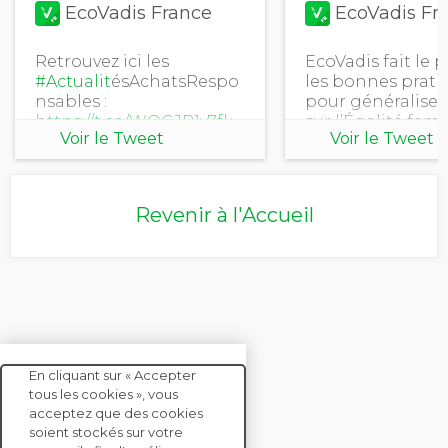
EcoVadis France
EcoVadis Fr
Retrouvez ici les
EcoVadis fait le p
#Actualit
ésAchatsRespo
les bonnes prati
nsables :
pour généraliser 
https://t.co/WQGJR1v7fk
sur l’Égalité fem
Voir le Tweet
Voir le Tweet
#RSE
hommes sur l’e
#d
éveloppementdurabl
de la chaîne
e
#AchatsResponsables
d'approvisionne
#supplychain
https://t.co/aUW
Revenir à l'Accueil
#environnement
#EmbraceEquity
https://t.co/HK0TVFQAFH
En cliquant sur « Accepter
tous les cookies », vous
acceptez que des cookies
soient stockés sur votre
CONTACTEZ-NOUS