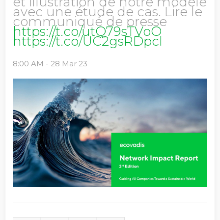
et illustration de notre modèle
avec une étude de cas. Lire le
communiqué de presse
https://t.co/utQ79sTVoO
https://t.co/UC2gsRDpcl
8:00 AM - 28 Mar 23