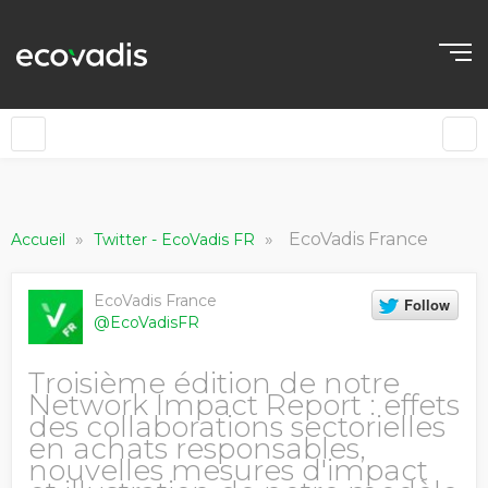
»
»
EcoVadis France
Accueil
Twitter - EcoVadis FR
EcoVadis France
@EcoVadisFR
Troisième édition de notre
Network Impact Report : effets
des collaborations sectorielles
en achats responsables,
nouvelles mesures d'impact