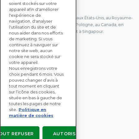
soient stockés sur votre
CONTACTEZ-NOUS
appareil afin d'améliorer
l'expérience de
Nous avons des bureaux en France, aux États-Unis, au Royaume-
navigation, d'analyser
Uni, à Hong Kong, à l'île Maurice, en Pologne, au Canada, en
l'utilisation du site et de
Allemagne, au Japon, en Espagne et à Singapour.
nous aider dans nos efforts
de marketing. Si vous
continuez à naviguer sur
notre site web, aucun
CONTACTEZ-NOUS
cookie ne sera stocké sur
votre appareil.
Nous enregistrons votre
SOLUTIONS
choix pendant 6 mois. Vous
ENTERPRISE
pouvez changer d’avis à
tout moment en cliquant
sur l’icône des cookies,
ÉVALUATIONS RSE
située en bas à gauche de
RESSOURCES
toutes les pages de notre
À PROPOS
site.
Politique en
matière de cookies
OUT REFUSER
AUTORISER