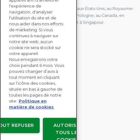
appareil afin d'améliorer
l'expérience de
Nous avons des bureaux en France, aux États-Unis, au Royaume-
navigation, d'analyser
Uni, à Hong Kong, à l'île Maurice, en Pologne, au Canada, en
l'utilisation du site et de
Allemagne, au Japon, en Espagne et à Singapour.
nous aider dans nos efforts
de marketing. Si vous
continuez à naviguer sur
notre site web, aucun
CONTACTEZ-NOUS
cookie ne sera stocké sur
votre appareil.
Nous enregistrons votre
SOLUTIONS
choix pendant 6 mois. Vous
ENTERPRISE
pouvez changer d’avis à
tout moment en cliquant
sur l’icône des cookies,
ÉVALUATIONS RSE
située en bas à gauche de
RESSOURCES
toutes les pages de notre
À PROPOS
site.
Politique en
matière de cookies
OUT REFUSER
AUTORISER
TOUS LES
Copyright © EcoVadis
COOKIES