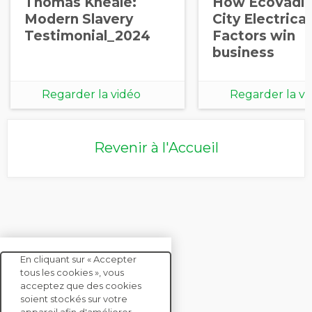
Thomas Kneale:
How EcoVadis
Modern Slavery
City Electrical
Testimonial_2024
Factors win
business
Regarder la vidéo
Regarder la vi
Revenir à l'Accueil
En cliquant sur « Accepter
tous les cookies », vous
acceptez que des cookies
soient stockés sur votre
CONTACTEZ-NOUS