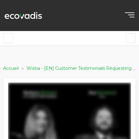
»
Accueil
Wistia - [EN] Customer Testimonials Requesting Companies