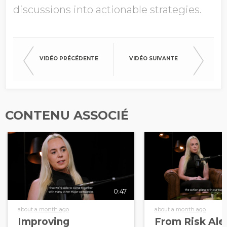
discussions into actionable strategies.
VIDÉO PRÉCÉDENTE
VIDÉO SUIVANTE
CONTENU ASSOCIÉ
0:47
about a month ago
about a month ago
Improving
From Risk Aler