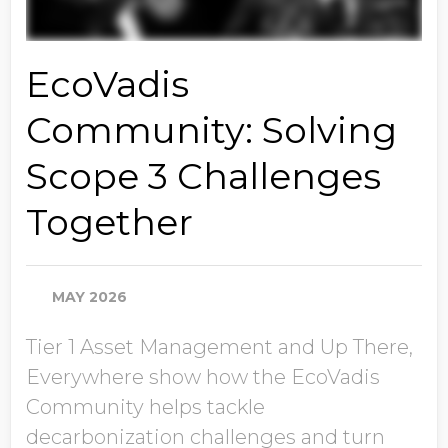
EcoVadis
Community: Solving
Scope 3 Challenges
Together
MAY 2026
Tier 1 Asset Management and Up There,
Everywhere show how the EcoVadis
Community helps tackle
decarbonization challenges and turn