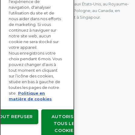
l'expérience de
Nous avons des bureaux en France, aux États-Unis, au Royaume-
navigation, d'analyser
Uni, à Hong Kong, à l'île Maurice, en Pologne, au Canada, en
l'utilisation du site et de
Allemagne, au Japon, en Espagne et à Singapour.
nous aider dans nos efforts
de marketing. Si vous
continuez à naviguer sur
notre site web, aucun
CONTACTEZ-NOUS
cookie ne sera stocké sur
votre appareil.
Nous enregistrons votre
SOLUTIONS
choix pendant 6 mois. Vous
ENTERPRISE
pouvez changer d’avis à
tout moment en cliquant
sur l’icône des cookies,
ÉVALUATIONS RSE
située en bas à gauche de
RESSOURCES
toutes les pages de notre
À PROPOS
site.
Politique en
matière de cookies
OUT REFUSER
AUTORISER
TOUS LES
Copyright © EcoVadis
COOKIES
Accords avec les utilisateurs