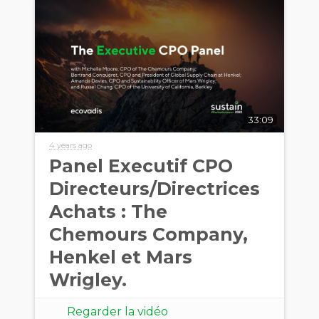
33:09
4 years ago
Panel Executif CPO
Directeurs/Directrices
Achats : The
Chemours Company,
Henkel et Mars
Wrigley.
Regarder la vidéo