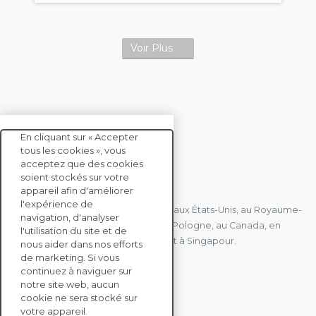
Voir Plus
En cliquant sur « Accepter
tous les cookies », vous
acceptez que des cookies
soient stockés sur votre
CONTACTEZ-NOUS
appareil afin d'améliorer
l'expérience de
Nous avons des bureaux en France, aux États-Unis, au Royaume-
navigation, d'analyser
Uni, à Hong Kong, à l'île Maurice, en Pologne, au Canada, en
l'utilisation du site et de
Allemagne, au Japon, en Espagne et à Singapour.
nous aider dans nos efforts
de marketing. Si vous
continuez à naviguer sur
notre site web, aucun
CONTACTEZ-NOUS
cookie ne sera stocké sur
votre appareil.