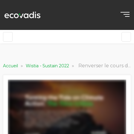
»
»
Renverser le cours des choses en matière d'action climatique : le temps presse ! Rise Up Movement
Accueil
Wistia - Sustain 2022