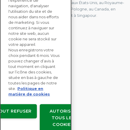
l'expérience de
Nous avons des bureaux en France, aux États-Unis, au Royaume-
navigation, d'analyser
Uni, à Hong Kong, à l'île Maurice, en Pologne, au Canada, en
l'utilisation du site et de
Allemagne, au Japon, en Espagne et à Singapour.
nous aider dans nos efforts
de marketing. Si vous
continuez à naviguer sur
notre site web, aucun
CONTACTEZ-NOUS
cookie ne sera stocké sur
votre appareil.
Nous enregistrons votre
SOLUTIONS
choix pendant 6 mois. Vous
ENTERPRISE
pouvez changer d’avis à
tout moment en cliquant
sur l’icône des cookies,
ÉVALUATIONS RSE
située en bas à gauche de
RESSOURCES
toutes les pages de notre
À PROPOS
site.
Politique en
matière de cookies
OUT REFUSER
AUTORISER
TOUS LES
Copyright © EcoVadis
COOKIES
Accords avec les utilisateurs