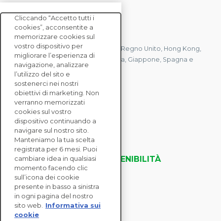
Cliccando “Accetto tutti i
cookies”, acconsentite a
CONTATTACI
memorizzare cookies sul
vostro dispositivo per
Abbiamo uffici in Francia, Stati Uniti, Regno Unito, Hong Kong,
migliorare l’esperienza di
Mauritius, Polonia, Canada, Germania, Giappone, Spagna e
navigazione, analizzare
Singapore.
l’utilizzo del sito e
sostenerci nei nostri
obiettivi di marketing. Non
verranno memorizzati
CONTATTACI
cookies sul vostro
dispositivo continuando a
navigare sul nostro sito.
SOLUZIONI
Manteniamo la tua scelta
ENTERPRISE
registrata per 6 mesi. Puoi
VALUTAZIONI DELLA SOSTENIBILITÀ
cambiare idea in qualsiasi
momento facendo clic
RISORSE
sull’icona dei cookie
INFORMAZIONI
presente in basso a sinistra
in ogni pagina del nostro
sito web.
Informativa sui
cookie