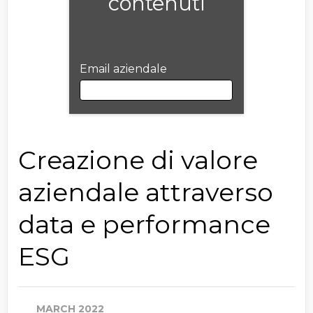
contenuti
Email aziendale
Email aziendale
Creazione di valore
aziendale attraverso
Nome
data e performance
ESG
Cognome
MARCH 2022