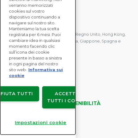
verranno memorizzati
cookies sul vostro
dispositivo continuando a
CONTATTACI
navigare sul nostro sito.
Manteniamo la tua scelta
registrata per 6 mesi. Puoi
Abbiamo uffici in Francia, Stati Uniti, Regno Unito, Hong Kong,
cambiare idea in qualsiasi
Mauritius, Polonia, Canada, Germania, Giappone, Spagna e
momento facendo clic
Singapore.
sull’icona dei cookie
presente in basso a sinistra
in ogni pagina del nostro
CONTATTACI
sito web.
Informativa sui
cookie
SOLUZIONI
IFIUTA TUTTI
ACCETTA
ENTERPRISE
TUTTI I COOKIE
VALUTAZIONI DELLA SOSTENIBILITÀ
RISORSE
INFORMAZIONI
Impostazioni cookie