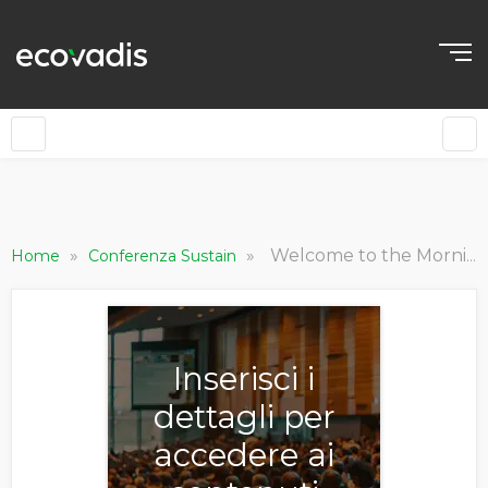
»
»
Welcome to the Morning of Day 2, Sustain 2024
Home
Conferenza Sustain
Inserisci i
dettagli per
accedere ai