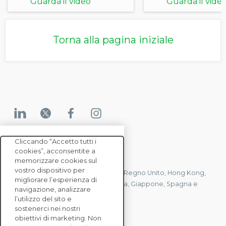
Guarda il video
Guarda il vide
Torna alla pagina iniziale
Cliccando “Accetto tutti i
cookies”, acconsentite a
CONTATTACI
memorizzare cookies sul
vostro dispositivo per
Abbiamo uffici in Francia, Stati Uniti, Regno Unito, Hong Kong,
migliorare l’esperienza di
Mauritius, Polonia, Canada, Germania, Giappone, Spagna e
navigazione, analizzare
Singapore.
l’utilizzo del sito e
sostenerci nei nostri
obiettivi di marketing. Non