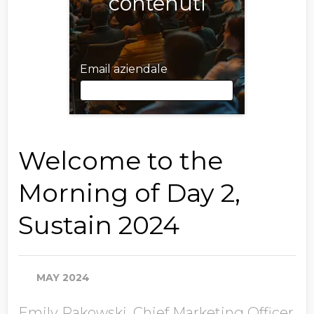
contenuti
Email aziendale
Email aziendale
Welcome to the
Morning of Day 2,
Nome
Sustain 2024
Cognome
MAY 2024
Emily Rakowski, Chief Marketing Officer