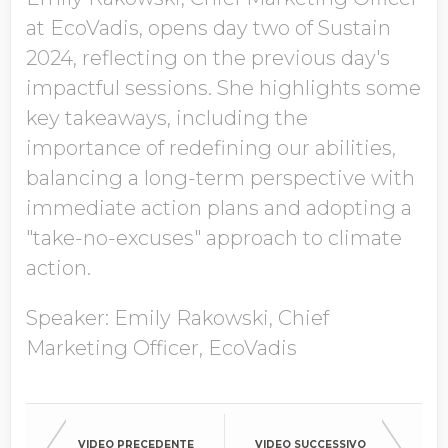
Azienda
at EcoVadis, opens day two of Sustain
2024, reflecting on the previous day's
impactful sessions. She highlights some
Qualifica
key takeaways, including the
importance of redefining our abilities,
balancing a long-term perspective with
Entrate Annuali
immediate action plans and adopting a
Complessive
"take-no-excuses" approach to climate
action.
Paese
Speaker: Emily Rakowski, Chief
Marketing Officer, EcoVadis
ACCETTO DI RICEVERE
PIÙ INFORMAZIONI DA
ECOVADIS
VIDEO PRECEDENTE
VIDEO SUCCESSIVO