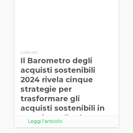
2 years ago
Il Barometro degli
acquisti sostenibili
2024 rivela cinque
strategie per
trasformare gli
acquisti sostenibili in
creazione di valore
Leggi l'articolo