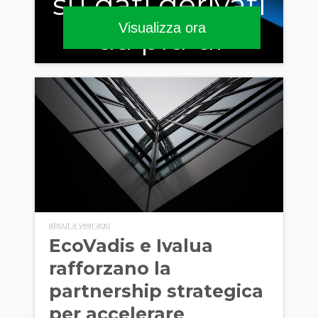
su dati derivati
Visualizza ora
da più di
159.000
valutazioni di
sostenibilità
about a year ago
EcoVadis e Ivalua
rafforzano la
partnership strategica
per accelerare