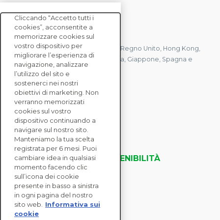
Cliccando “Accetto tutti i
cookies”, acconsentite a
CONTATTACI
memorizzare cookies sul
vostro dispositivo per
Abbiamo uffici in Francia, Stati Uniti, Regno Unito, Hong Kong,
migliorare l’esperienza di
Mauritius, Polonia, Canada, Germania, Giappone, Spagna e
navigazione, analizzare
Singapore.
l’utilizzo del sito e
sostenerci nei nostri
obiettivi di marketing. Non
verranno memorizzati
CONTATTACI
cookies sul vostro
dispositivo continuando a
navigare sul nostro sito.
SOLUZIONI
Manteniamo la tua scelta
ENTERPRISE
registrata per 6 mesi. Puoi
VALUTAZIONI DELLA SOSTENIBILITÀ
cambiare idea in qualsiasi
momento facendo clic
RISORSE
sull’icona dei cookie
INFORMAZIONI
presente in basso a sinistra
in ogni pagina del nostro
sito web.
Informativa sui
cookie