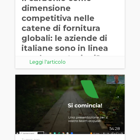
dimensione
competitiva nelle
catene di fornitura
globali: le aziende di
italiane sono in linea
con le prestazioni?
Leggi l'articolo
54:28
3 years ago