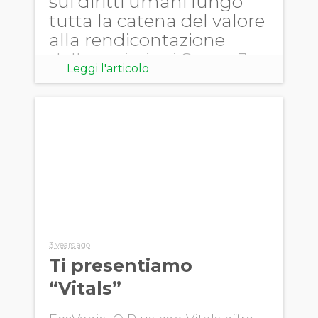
sui diritti umani lungo
tutta la catena del valore
alla rendicontazione
delle emissioni Scope 3,
Leggi l'articolo
la Corporate
Sustainability Reporting
Directive (CSRD)
3 years ago
Ti presentiamo
“Vitals”