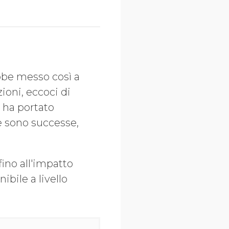
bbe messo così a
ioni, eccoci di
 ha portato
he sono successe,
fino all'impatto
ibile a livello