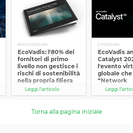
about a month ago
2 months ago
EcoVadis: l'80% dei
EcoVadis a
fornitori di primo
Catalyst 20
livello non gestisce i
l'evento vir
rischi di sostenibilità
globale che 
nella propria filiera
“Network
Advantage” 
Leggi l'articolo
Leggi l'arti
supply chai
sostenibile
Torna alla pagina iniziale