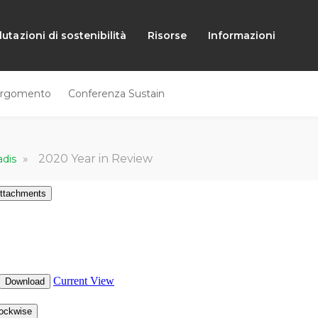
lutazioni di sostenibilità
Risorse
Informazioni
rgomento
Conferenza Sustain
»
2020 Year in Review
adis