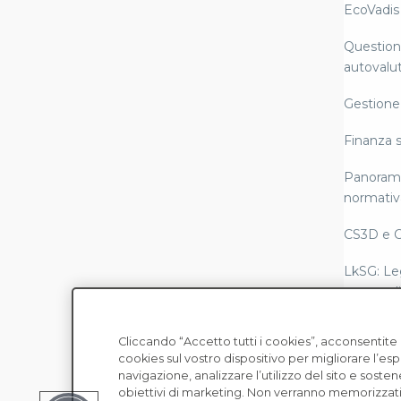
EcoVadis
Questiona
autovalut
Gestione 
Finanza s
Panorami
normativ
CS3D e 
LkSG: Le
catena di
Rendicon
Cliccando “Accetto tutti i cookies”, acconsentit
conformi
cookies sul vostro dispositivo per migliorare l’es
Copyright © EcoVadis
Scope 3
navigazione, analizzare l’utilizzo del sito e sosten
obiettivi di marketing. Non verranno memorizzati