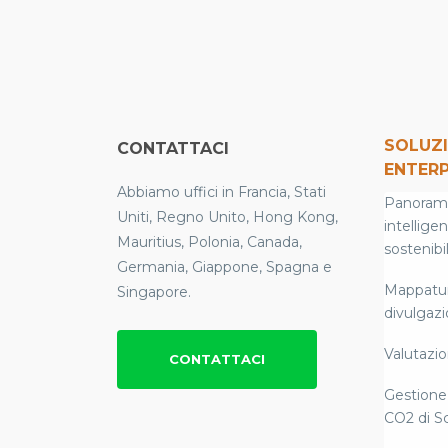
SOLUZI
CONTATTACI
ENTERP
Abbiamo uffici in Francia, Stati
Panoramic
Uniti, Regno Unito, Hong Kong,
intellige
Mauritius, Polonia, Canada,
sostenibil
Germania, Giappone, Spagna e
Mappatura
Singapore.
divulgaz
Valutazion
CONTATTACI
Gestione 
CO2 di S