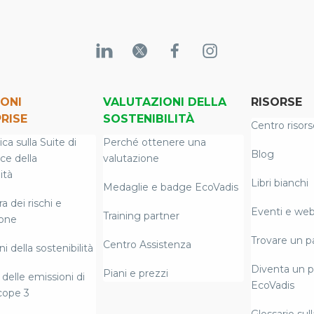
ONI
VALUTAZIONI DELLA
RISORSE
RISE
SOSTENIBILITÀ
Centro risors
a sulla Suite di
Perché ottenere una
Blog
nce della
valutazione
ità
Libri bianchi
Medaglie e badge EcoVadis
 dei rischi e
Eventi e web
Training partner
ione
Trovare un p
Centro Assistenza
i della sostenibilità
Diventa un p
Piani e prezzi
delle emissioni di
EcoVadis
cope 3