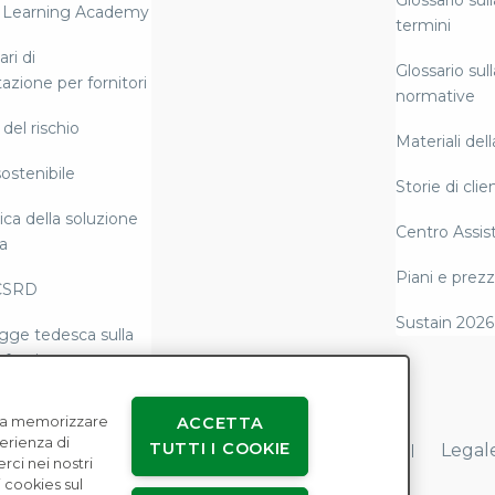
Glossario sull
 Learning Academy
termini
ri di
Glossario sull
azione per fornitori
normative
del rischio
Materiali del
ostenibile
Storie di clien
ca della soluzione
Centro Assis
a
Piani e prezz
CSRD
Sustain 2026
gge tedesca sulla
 fornitura
tazione e
e a memorizzare
ACCETTA
tà normativa di
perienza di
TUTTI I COOKIE
Accordi con gli utenti
Privacy dei dati
Legal
erci nei nostri
 cookies sul