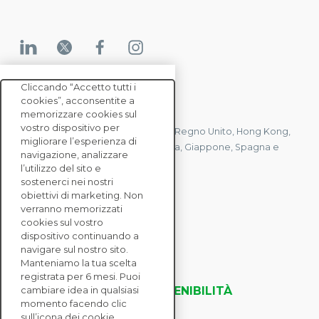
Cliccando “Accetto tutti i
cookies”, acconsentite a
CONTATTACI
memorizzare cookies sul
vostro dispositivo per
Abbiamo uffici in Francia, Stati Uniti, Regno Unito, Hong Kong,
migliorare l’esperienza di
Mauritius, Polonia, Canada, Germania, Giappone, Spagna e
navigazione, analizzare
Singapore.
l’utilizzo del sito e
sostenerci nei nostri
obiettivi di marketing. Non
verranno memorizzati
CONTATTACI
cookies sul vostro
dispositivo continuando a
navigare sul nostro sito.
SOLUZIONI
Manteniamo la tua scelta
ENTERPRISE
registrata per 6 mesi. Puoi
VALUTAZIONI DELLA SOSTENIBILITÀ
cambiare idea in qualsiasi
momento facendo clic
RISORSE
sull’icona dei cookie