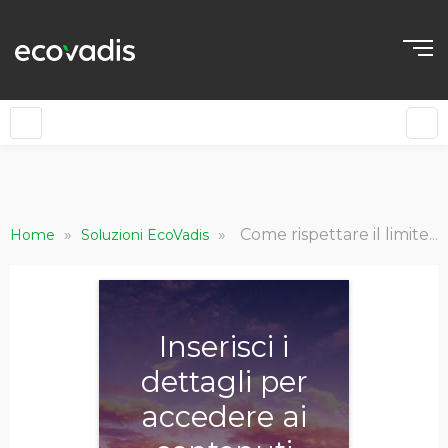
IT
»
»
Come rispettare il limite di documenti ed evitare di inviare documenti combinati
Home
Soluzioni EcoVadis
Inserisci i
dettagli per
accedere ai