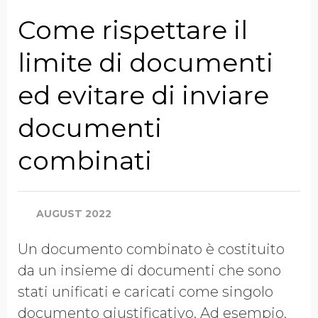
Azienda
Come rispettare il
limite di documenti
Qualifica
ed evitare di inviare
documenti
Entrate Annuali
Complessive
combinati
Paese
AUGUST 2022
Un documento combinato è costituito
da un insieme di documenti che sono
ACCETTO DI RICEVERE
stati unificati e caricati come singolo
PIÙ INFORMAZIONI DA
documento giustificativo. Ad esempio,
ECOVADIS