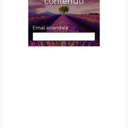
contenuti
Email aziendale
Email aziendale
Nome
Cognome