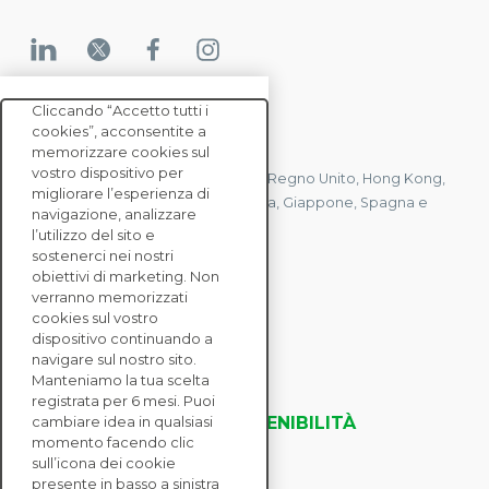
Cliccando “Accetto tutti i
cookies”, acconsentite a
CONTATTACI
memorizzare cookies sul
vostro dispositivo per
Abbiamo uffici in Francia, Stati Uniti, Regno Unito, Hong Kong,
migliorare l’esperienza di
Mauritius, Polonia, Canada, Germania, Giappone, Spagna e
navigazione, analizzare
Singapore.
l’utilizzo del sito e
sostenerci nei nostri
obiettivi di marketing. Non
verranno memorizzati
CONTATTACI
cookies sul vostro
dispositivo continuando a
navigare sul nostro sito.
SOLUZIONI
Manteniamo la tua scelta
ENTERPRISE
registrata per 6 mesi. Puoi
VALUTAZIONI DELLA SOSTENIBILITÀ
cambiare idea in qualsiasi
momento facendo clic
RISORSE
sull’icona dei cookie
INFORMAZIONI
presente in basso a sinistra