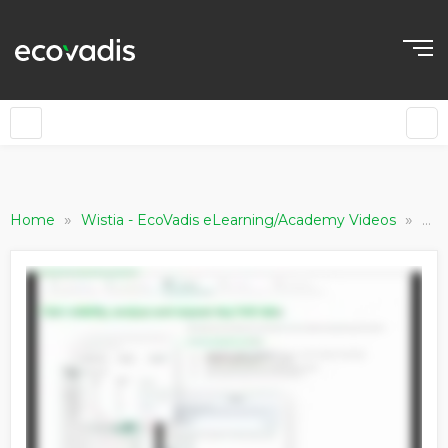
»
»
4.
Home
Wistia - EcoVadis eLearning/Academy Videos