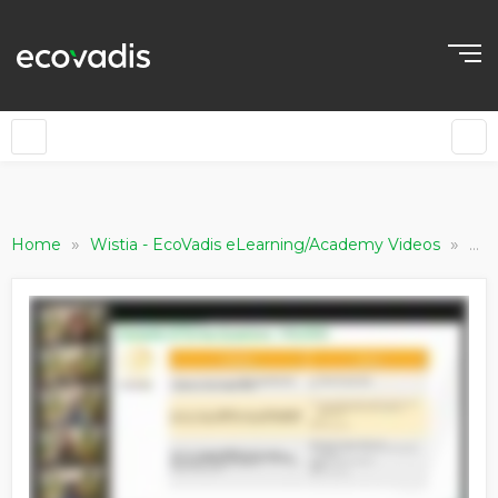
»
»
Ac
Home
Wistia - EcoVadis eLearning/Academy Videos