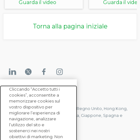
Guarda il video
Guarda il vide
Torna alla pagina iniziale
Cliccando “Accetto tutti i
cookies”, acconsentite a
CONTATTACI
memorizzare cookies sul
vostro dispositivo per
Abbiamo uffici in Francia, Stati Uniti, Regno Unito, Hong Kong,
migliorare l’esperienza di
Mauritius, Polonia, Canada, Germania, Giappone, Spagna e
navigazione, analizzare
Singapore.
l’utilizzo del sito e
sostenerci nei nostri
obiettivi di marketing. Non