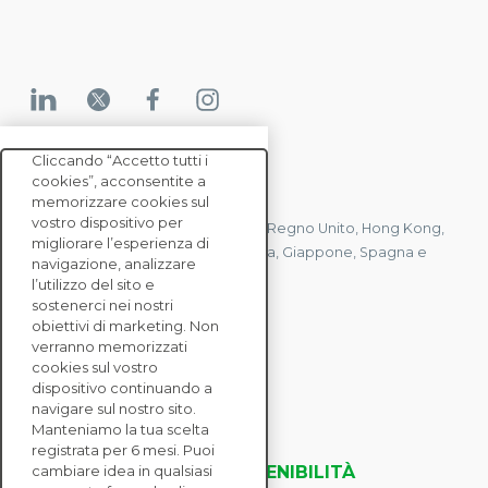
Cliccando “Accetto tutti i
cookies”, acconsentite a
CONTATTACI
memorizzare cookies sul
vostro dispositivo per
Abbiamo uffici in Francia, Stati Uniti, Regno Unito, Hong Kong,
migliorare l’esperienza di
Mauritius, Polonia, Canada, Germania, Giappone, Spagna e
navigazione, analizzare
Singapore.
l’utilizzo del sito e
sostenerci nei nostri
obiettivi di marketing. Non
verranno memorizzati
CONTATTACI
cookies sul vostro
dispositivo continuando a
navigare sul nostro sito.
SOLUZIONI
Manteniamo la tua scelta
ENTERPRISE
registrata per 6 mesi. Puoi
VALUTAZIONI DELLA SOSTENIBILITÀ
cambiare idea in qualsiasi