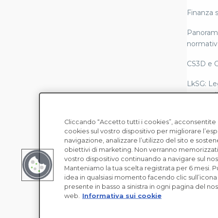
Finanza s
Panorami
normativ
CS3D e 
LkSG: Le
catena di
Rendicon
Cliccando “Accetto tutti i cookies”, acconsentit
conformi
cookies sul vostro dispositivo per migliorare l’es
Copyright © EcoVadis
Scope 3
navigazione, analizzare l’utilizzo del sito e sosten
obiettivi di marketing. Non verranno memorizzati
Leggi sul
vostro dispositivo continuando a navigare sul nost
moderna
Manteniamo la tua scelta registrata per 6 mesi. 
idea in qualsiasi momento facendo clic sull’icona
presente in basso a sinistra in ogni pagina del nos
Due dilige
web.
Informativa sui cookie
umani