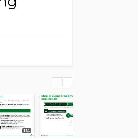
ing
1:14
5:36