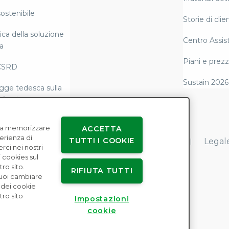
ostenibile
Storie di clien
ca della soluzione
Centro Assis
a
Piani e prezz
CSRD
Sustain 2026
gge tedesca sulla
 fornitura
tazione e
e a memorizzare
ACCETTA
tà normativa di
perienza di
TUTTI I COOKIE
Accordi con gli utenti
Privacy dei dati
Legal
erci nei nostri
 cookies sul
la schiavitù
ro sito.
RIFIUTA TUTTI
Puoi cambiare
 dei cookie
tro sito
nce per i diritti
Impostazioni
cookie