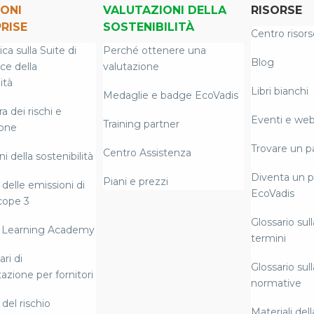
ONI
VALUTAZIONI DELLA
RISORSE
RISE
SOSTENIBILITÀ
Centro risors
a sulla Suite di
Perché ottenere una
Blog
nce della
valutazione
ità
Libri bianchi
Medaglie e badge EcoVadis
 dei rischi e
Eventi e web
Training partner
ione
Trovare un p
Centro Assistenza
i della sostenibilità
Diventa un p
Piani e prezzi
delle emissioni di
EcoVadis
cope 3
Glossario sull
 Learning Academy
termini
ri di
Glossario sull
azione per fornitori
normative
del rischio
Materiali del