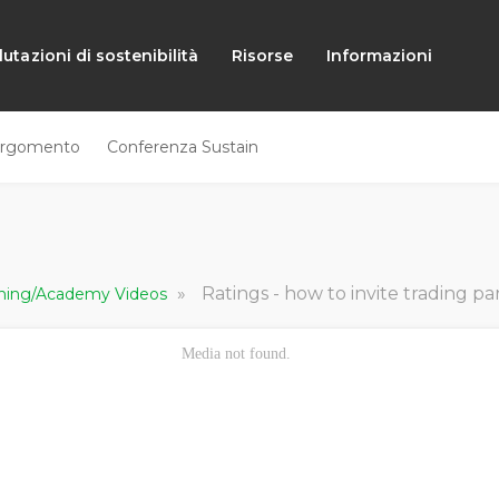
lutazioni di sostenibilità
Risorse
Informazioni
rgomento
Conferenza Sustain
»
Ratings - how to invite trading pa
arning/Academy Videos