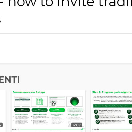
- how to invite trad
s
ENTI
4
4:07