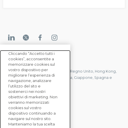
Cliccando “Accetto tutti i
cookies”, acconsentite a
CONTATTACI
memorizzare cookies sul
vostro dispositivo per
Abbiamo uffici in Francia, Stati Uniti, Regno Unito, Hong Kong,
migliorare l’esperienza di
Mauritius, Polonia, Canada, Germania, Giappone, Spagna e
navigazione, analizzare
Singapore.
l’utilizzo del sito e
sostenerci nei nostri
obiettivi di marketing. Non
verranno memorizzati
CONTATTACI
cookies sul vostro
dispositivo continuando a
navigare sul nostro sito.
SOLUZIONI
Manteniamo la tua scelta