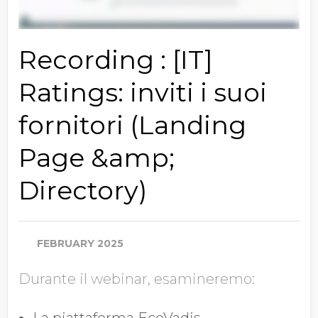
Recording : [IT]
Ratings: inviti i suoi
fornitori (Landing
Page &amp;
Directory)
FEBRUARY 2025
Durante il webinar, esamineremo:
La piattaforma EcoVadis