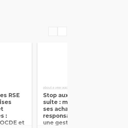
about a year ago
about
es RSE
Stop aux SAQ* sans
5 
ises
suite : maximiser
dy
et
ses achats
pr
s :
responsables via
d’
 OCDE et
une gestion
Re