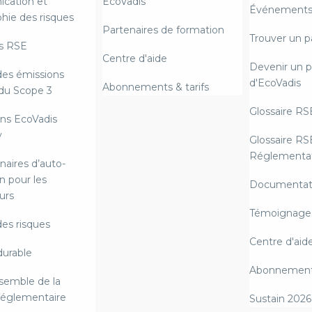
cation et
EcoVadis
Événements 
hie des risques
Partenaires de formation
Trouver un p
s RSE
Centre d'aide
Devenir un p
des émissions
d'EcoVadis
Abonnements & tarifs
du Scope 3
Glossaire RS
ns EcoVadis
y
Glossaire RS
Réglementat
naires d’auto-
n pour les
Documentat
urs
Témoignages
des risques
Centre d'aid
durable
Abonnements
semble de la
 réglementaire
Sustain 2026