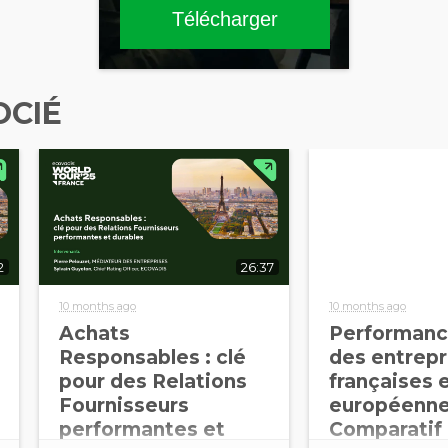
Télécharger
OCIÉ
2
26:37
10 months ago
10 months ago
Achats
Performanc
Responsables : clé
des entrepr
pour des Relations
françaises 
Fournisseurs
européenne
performantes et
Comparatif