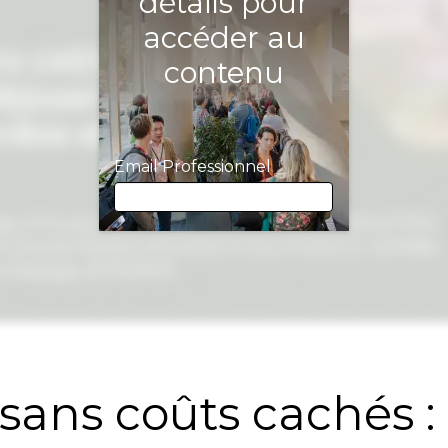
détails pour
accéder au
contenu
Email Professionnel
Email Professionnel
Prénom
sans coûts cachés :
Nom