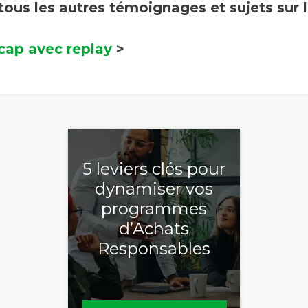
 tous les autres témoignages et sujets sur 
cap avec replay
>
Refuser les
communications EcoVadis
5 leviers clés pour
dynamiser vos
programmes
d’Achats
Responsables