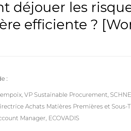
 déjouer les risqu
re efficiente ? [Wo
Société
Chiffre d'affaires annuel
Industrie
e :
uempoix, VP Sustainable Procurement, SCH
Profession
Directrice Achats Matières Premières et Sous
Account Manager, ECOVADIS
Pays