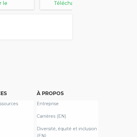
ème
optimisée des
 le
Télécharger le
5
risques
document
ES
À PROPOS
ssources
Entreprise
Carrières (EN)
Diversité, équité et inclusion
(EN)