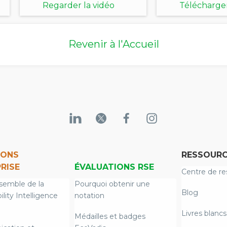
durables [World
BICS – Sixi
Regarder la vidéo
Télécharger
Tour 2025]
édition 202
document
Revenir à l'Accueil
IONS
RESSOURC
RISE
ÉVALUATIONS RSE
Centre de re
semble de la
Pourquoi obtenir une
Blog
ility Intelligence
notation
Livres blancs
Médailles et badges