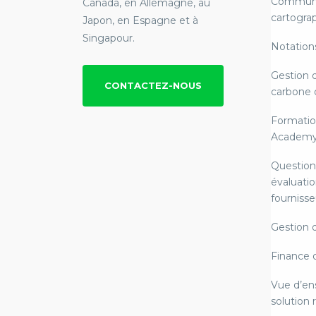
Communi
Canada, en Allemagne, au
cartograp
Japon, en Espagne et à
Singapour.
Notation
Gestion 
CONTACTEZ-NOUS
carbone 
Formatio
Academ
Question
évaluatio
fournisse
Gestion 
Finance 
Vue d’en
solution